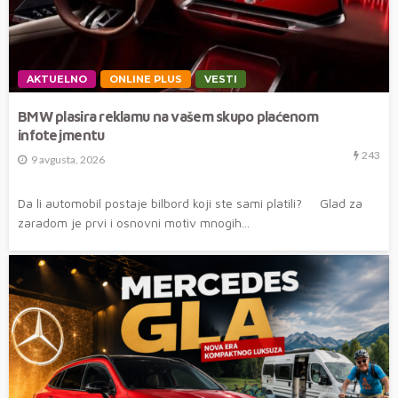
AKTUELNO
ONLINE PLUS
VESTI
BMW plasira reklamu na vašem skupo plaćenom
infotejmentu
243
9 avgusta, 2026
Da li automobil postaje bilbord koji ste sami platili? Glad za
zaradom je prvi i osnovni motiv mnogih...