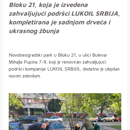
Bloku 21, koja je izvedena
zahvaljujući podršci LUKOIL SRBIJA,
kompletirana je sadnjom drveća i
ukrasnog žbunja
Novobeogradski park u Bloku 21, u ulici Bulеvаr
Мihајlа Pupinа 7-9, kојi је renoviran zahvalјujući
podršci kompanije LUKОIL SRBIЈА, dоdаtnо је ulеpšаn
novim zеlеnilоm.