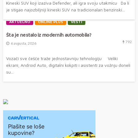
Kineski SUV koji izaziva Defender, ali igra svoju utakmicu Da li
je stigao najozbiljniji kineski SUV na tradicionalan benzinski...
AKTUELNO
ONLINE PLUS
VESTI
Šta je nestalo iz modernih automobila?
792
6 avgusta, 2026
Vozači sve češće traže jednostavniju tehnologiju Veliki
ekrani, Android Auto, digitalni kokpiti i asistenti za vožnju doneli
su...