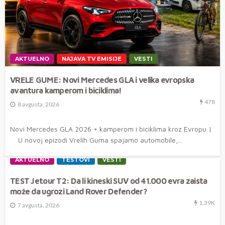
AKTUELNO
NAJAVA TV EMISIJE
VESTI
VRELE GUME: Novi Mercedes GLA i velika evropska
avantura kamperom i biciklima!
478
8 avgusta, 2026
Novi Mercedes GLA 2026 + kamperom i biciklima kroz Evropu |
U novoj epizodi Vrelih Guma spajamo automobile,...
AKTUELNO
TESTOVI
VESTI
TEST Jetour T2: Da li kineski SUV od 41.000 evra zaista
može da ugrozi Land Rover Defender?
1.39K
7 avgusta, 2026