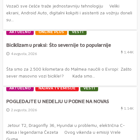
Vozači sve češće traže jednostavniju tehnologiju Veliki
ekrani, Android Auto, digitalni kokpiti i asistenti za vožnju doneli
su...
AKTUELNO
ONLINE PLUS
VESTI
Biciklizam u praksi: Što severnije to popularnije
1.44K
4 avgusta, 2026
Šta smo za 2.500 kilometara do Malmea naučili o Evropi: Zašto
sever masovno vozi bicikle!? Kada smo...
AKTUELNO
NAJAVA TV EMISIJE
VESTI
POGLEDAJTE U NEDELJU U PODNE NA NOVAS
1.14K
2 avgusta, 2026
Jetour T2, Dragonfly 36, Hyundai u problemu, električna C-
Klasa i legendarna Čezeta Ovog vikenda u emisiji Vrele
Gume...