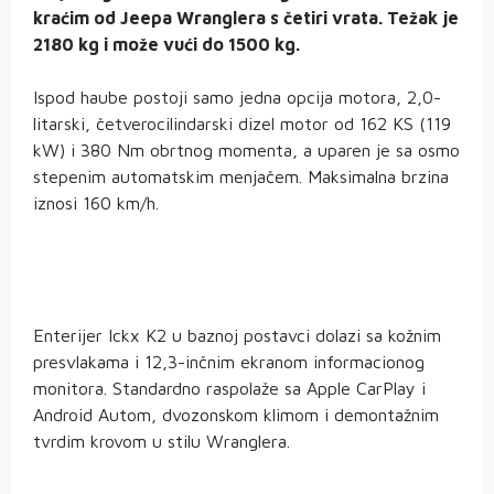
kraćim od Jeepa Wranglera s četiri vrata. Težak je
2180 kg i može vući do 1500 kg.
Ispod haube postoji samo jedna opcija motora, 2,0-
litarski, četverocilindarski dizel motor od 162 KS (119
kW) i 380 Nm obrtnog momenta, a uparen je sa osmo
stepenim automatskim menjačem. Maksimalna brzina
iznosi 160 km/h.
Enterijer Ickx K2 u baznoj postavci dolazi sa kožnim
presvlakama i 12,3-inčnim ekranom informacionog
monitora. Standardno raspolaže sa Apple CarPlay i
Android Autom, dvozonskom klimom i demontažnim
tvrdim krovom u stilu Wranglera.