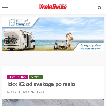
AKTUELNO
VESTI
Ickx K2 od svakoga po malo
26 aprila, 2023
Ickx K2