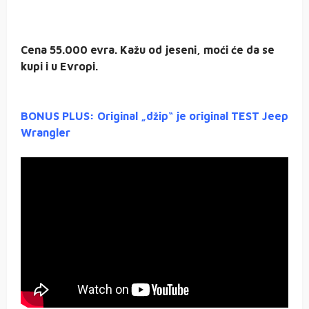
Cena 55.000 evra. Kažu od jeseni, moći će da se
kupi i u Evropi.
BONUS PLUS: Original „džip“ je original TEST Jeep
Wrangler