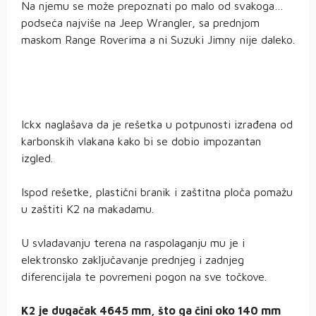
Na njemu se može prepoznati po malo od svakoga…
podseća najviše na Jeep Wrangler, sa prednjom
maskom Range Roverima a ni Suzuki Jimny nije daleko.
Ickx naglašava da je rešetka u potpunosti izrađena od
karbonskih vlakana kako bi se dobio impozantan
izgled.
Ispod rešetke, plastični branik i zaštitna ploča pomažu
u zaštiti K2 na makadamu.
U svladavanju terena na raspolaganju mu je i
elektronsko zaključavanje prednjeg i zadnjeg
diferencijala te povremeni pogon na sve točkove.
K2 je dugačak 4645 mm, što ga čini oko 140 mm