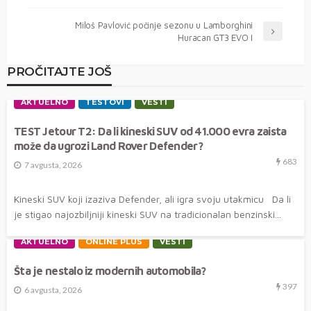
Miloš Pavlović počinje sezonu u Lamborghini
Huracan GT3 EVO I
PROČITAJTE JOŠ
AKTUELNO
TESTOVI
VESTI
TEST Jetour T2: Da li kineski SUV od 41.000 evra zaista
može da ugrozi Land Rover Defender?
683
7 avgusta, 2026
Kineski SUV koji izaziva Defender, ali igra svoju utakmicu Da li
je stigao najozbiljniji kineski SUV na tradicionalan benzinski...
AKTUELNO
ONLINE PLUS
VESTI
Šta je nestalo iz modernih automobila?
397
6 avgusta, 2026