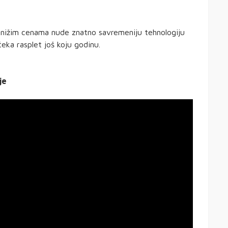
 nižim cenama nude znatno savremeniju tehnologiju
eka rasplet još koju godinu.
je