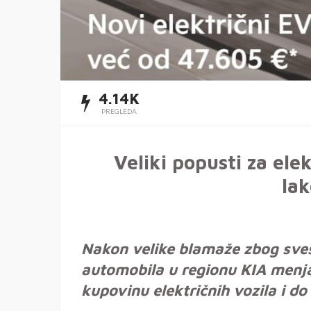
4.14K
PREGLEDA
Veliki popusti za ele
la
Nakon velike blamaže zbog sv
automobila u regionu KIA menja
kupovinu električnih vozila i d