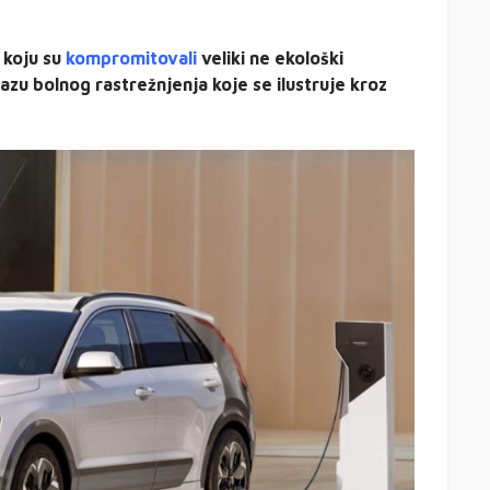
 koju su
kompromitovali
veliki ne ekološki
fazu bolnog rastrežnjenja koje se ilustruje kroz