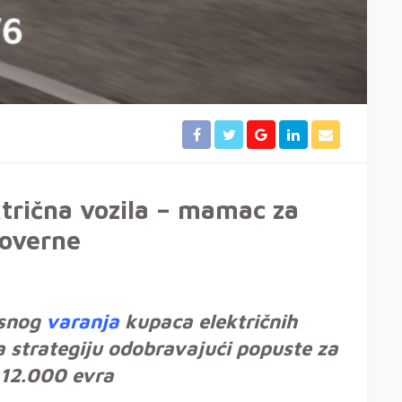
ktrična vozila – mamac za
koverne
esnog
varanja
kupaca električnih
 strategiju odobravajući popuste za
o 12.000 evra