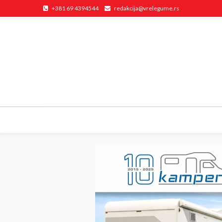
+381 69 4394544
redakcija@vrelegume.rs