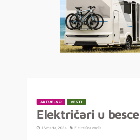
AKTUELNO
VESTI
Električari u besc
18 marta, 2024
Električna vozila