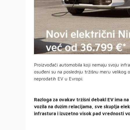
Proizvođači automobila koji nemaju svoju infra
osuđeni su na poslednju tržišnu meru velikog o
neprodatih EV u Evropi.
Razloga za ovakav tržišni debakl EV ima n
vozila na dužim relacijama, sve skuplja ele
infrastura i izuzetno visok pad vrednosti vo