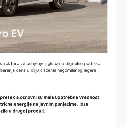
strukturu za punjenje i globalnu digitalnu podršku
baranja cena u cilju čišćenja nagomilanog lagera
a pretek a osnovni su mala upotrebna vrednost
ktrična energija na javnim punjačima, loša
zila u drugoj prodaji.