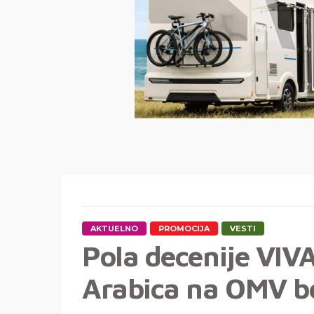
AKTUELNO
PROMOCIJA
VESTI
Pola decenije VIV
Arabica na OMV b