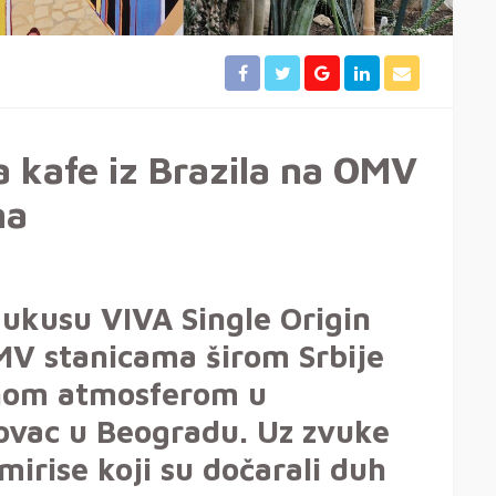
 kafe iz Brazila na OMV
ma
 ukusu VIVA Single Origin
MV stanicama širom Srbije
vnom atmosferom u
ovac u Beogradu. Uz zvuke
mirise koji su dočarali duh