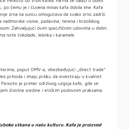
ce Peixoto do VIVA kafea. Farma se nalazi u dolini
s, po čemu je i čuvena minas kafa dobila ime. Kafa
šenje zrna na suncu omogućava da svako zrno zadrži
 nadmorske visine, padavina, terena i brazilskog
som. Zahvaljujući ovim specifičnim uslovima u dolini
ma note čokolade, lešnika i karamele.
buterima, poput OMV-a, obezbeđujući „direct trade“
eo prihoda i imaju priliku da investiraju u kvalitet
a Peixoto je primer održivog uzgoja kafe, gde se
njem životne sredine i etičkim poslovnim praksama.
 duboko utkana u našu kulturu. Kafa je proizvod