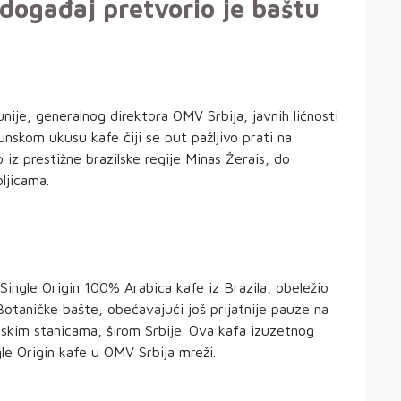
 događaj pretvorio je baštu
ije, generalnog direktora OMV Srbija, javnih ličnosti
hunskom ukusu kafe čiji se put pažljivo prati na
iz prestižne brazilske regije Minas Žerais, do
ljicama.
ngle Origin 100% Arabica kafe iz Brazila, obeležio
taničke bašte, obećavajući još prijatnije pauze na
skim stanicama, širom Srbije. Ova kafa izuzetnog
le Origin kafe u OMV Srbija mreži.