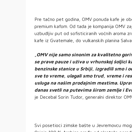
Pre tačno pet godina, OMV ponuda kafe je ob
premium kafom. Od tada je kompanija OMV zaj
uzbudljiv put od sofisticiranih voćnih aroma z
kafe iz Gvatemale, do vulkanskih planina Salva
„
OMV nije samo sinonim za kvalitetno gorivo
se prave pauze i uživa u vrhunskoj šoljici 
benzinske stanice u Srbiji, izgradili smo i
sve to vreme, ulagali smo trud, vreme i res
usluga na našim prodajnim mestima. Upravo
danas svetli na putevima širom zemlje i Ev
je Decebal Sorin Tudor, generalni direktor OMV
Svi posetioci zimske bašte u Jevremovcu mogli