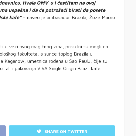
odnevnicu. Hvala OMV-u i čestitam na ovoj
eoma uspešna i da će potrošači birati da posete
ske kafe“
– naveo je ambasador Brazila, Žoze Mauro
sti u vezi ovog magičnog zrna, prisutni su mogli da
ološkog fakulteta, a sunce toplog Brazila u
sa Kaganow, umetnica rođena u Sao Paulu, čije su
tor ali i pakovanja VIVA Single Origin Brazil kafe.
SHARE ON TWITTER