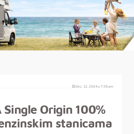
dec. 12, 2024 u 7:58 am
A Single Origin 100%
enzinskim stanicama