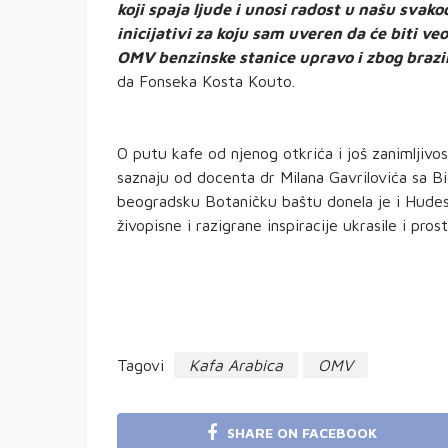
koji spaja ljude i unosi radost u našu svak
inicijativi za koju sam uveren da će biti v
OMV benzinske stanice upravo i zbog brazil
da Fonseka Kosta Kouto.
O putu kafe od njenog otkrića i još zanimljivo
saznaju od docenta dr Milana Gavrilovića sa Bi
beogradsku Botaničku baštu donela je i Hude
živopisne i razigrane inspiracije ukrasile i pros
Tagovi
Kafa Arabica
OMV
SHARE ON FACEBOOK