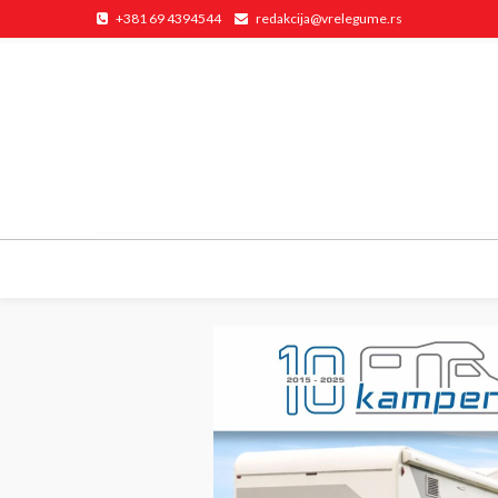
+381 69 4394544
redakcija@vrelegume.rs