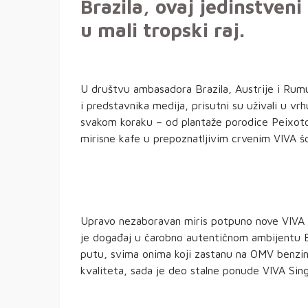
Brazila, ovaj jedinstveni
u mali tropski raj.
U društvu ambasadora Brazila, Austrije i Rumun
i predstavnika medija, prisutni su uživali u vr
svakom koraku – od plantaže porodice Peixoto 
mirisne kafe u prepoznatljivim crvenim VIVA šo
Upravo nezaboravan miris potpuno nove VIVA Si
je događaj u čarobno autentičnom ambijentu Bo
putu, svima onima koji zastanu na OMV benzin
kvaliteta, sada je deo stalne ponude VIVA Sing