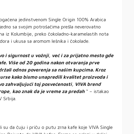
ogaćena jedinstvenom Single Origin 100% Arabica
edno sa svojim potrošačima prešla neverovatno
rna iz Kolumbije, preko čokoladno-karamelastih nota
dora i ukusa sa aromom lešnika i čokolade.
 i sigurnost u vožnji, već i za prijatno mesto gde
kafe. Više od 20 godina nakon otvaranja prve
 održali odnos poverenja sa našim kupcima. Kroz
urse kako bismo unapredili kvalitet proizvoda i
 zahvaljujući toj posvećenosti, VIVA brend
rope, kao znak da je vreme za predah
“ – istakao
 Srbija.
 su da čuju i priču o putu zrna kafe koje VIVA Single