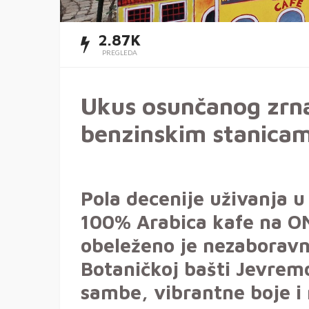
2.87K
PREGLEDA
Ukus osunčanog zrna
benzinskim stanica
Pola decenije uživanja u
100% Arabica kafe na O
obeleženo je nezabora
Botaničkoj bašti Jevrem
sambe, vibrantne boje i 