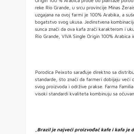
Origin 100 % Arabica prođe od plantaže porodi
reke Rio Grande, u srcu provincije Minas Žerai
uzgajana na ovoj farmi je 100% Arabika, a su
bogatstvo svog ukusa. Jedinstvena kombinacija
sunca znači da ova kafa zrači karakterom i uku
Rio Grande, VIVA Single Origin 100% Arabica i
Porodica Peixoto sarađuje direktno sa distri
standarde, što znači da farmeri dobijaju veći d
svog proizvoda i održive prakse. Farma Famili
visoki standardi kvaliteta kombinuju sa očuva
„
Brazil je najveći proizvođač kafe i kafa je