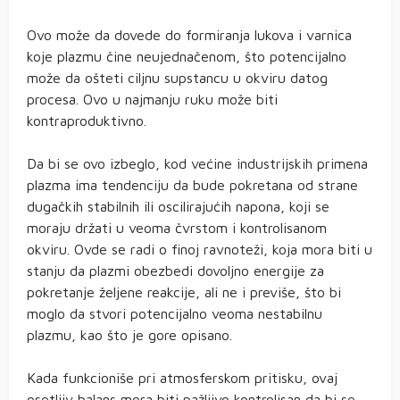
Ovo može da dovede do formiranja lukova i varnica
koje plazmu čine neujednačenom, što potencijalno
može da ošteti ciljnu supstancu u okviru datog
procesa. Ovo u najmanju ruku može biti
kontraproduktivno.
Da bi se ovo izbeglo, kod većine industrijskih primena
plazma ima tendenciju da bude pokretana od strane
dugačkih stabilnih ili oscilirajućih napona, koji se
moraju držati u veoma čvrstom i kontrolisanom
okviru. Ovde se radi o finoj ravnoteži, koja mora biti u
stanju da plazmi obezbedi dovoljno energije za
pokretanje željene reakcije, ali ne i previše, što bi
moglo da stvori potencijalno veoma nestabilnu
plazmu, kao što je gore opisano.
Kada funkcioniše pri atmosferskom pritisku, ovaj
osetljiv balans mora biti pažljivo kontrolisan da bi se