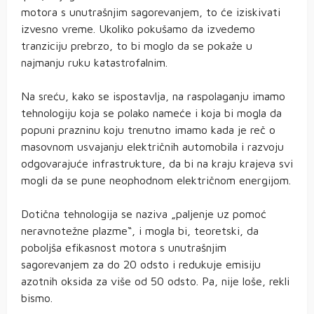
motora s unutrašnjim sagorevanjem, to će iziskivati
izvesno vreme. Ukoliko pokušamo da izvedemo
tranziciju prebrzo, to bi moglo da se pokaže u
najmanju ruku katastrofalnim.
Na sreću, kako se ispostavlja, na raspolaganju imamo
tehnologiju koja se polako nameće i koja bi mogla da
popuni prazninu koju trenutno imamo kada je reč o
masovnom usvajanju električnih automobila i razvoju
odgovarajuće infrastrukture, da bi na kraju krajeva svi
mogli da se pune neophodnom električnom energijom.
Dotična tehnologija se naziva „paljenje uz pomoć
neravnotežne plazme“, i mogla bi, teoretski, da
poboljša efikasnost motora s unutrašnjim
sagorevanjem za do 20 odsto i redukuje emisiju
azotnih oksida za više od 50 odsto. Pa, nije loše, rekli
bismo.