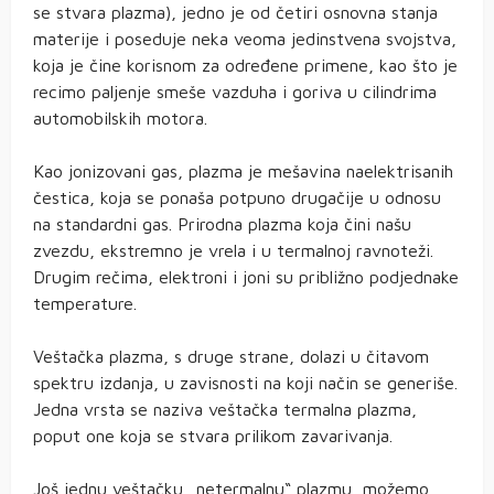
se stvara plazma), jedno je od četiri osnovna stanja
materije i poseduje neka veoma jedinstvena svojstva,
koja je čine korisnom za određene primene, kao što je
recimo paljenje smeše vazduha i goriva u cilindrima
automobilskih motora.
Kao jonizovani gas, plazma je mešavina naelektrisanih
čestica, koja se ponaša potpuno drugačije u odnosu
na standardni gas. Prirodna plazma koja čini našu
zvezdu, ekstremno je vrela i u termalnoj ravnoteži.
Drugim rečima, elektroni i joni su približno podjednake
temperature.
Veštačka plazma, s druge strane, dolazi u čitavom
spektru izdanja, u zavisnosti na koji način se generiše.
Jedna vrsta se naziva veštačka termalna plazma,
poput one koja se stvara prilikom zavarivanja.
Još jednu veštačku „netermalnu“ plazmu, možemo