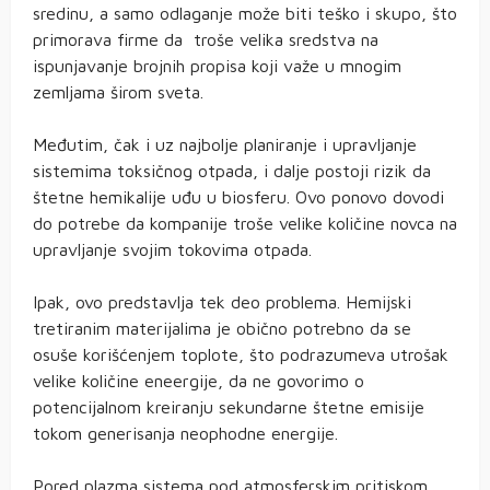
sredinu, a samo odlaganje može biti teško i skupo, što
primorava firme da troše velika sredstva na
ispunjavanje brojnih propisa koji važe u mnogim
zemljama širom sveta.
Međutim, čak i uz najbolje planiranje i upravljanje
sistemima toksičnog otpada, i dalje postoji rizik da
štetne hemikalije uđu u biosferu. Ovo ponovo dovodi
do potrebe da kompanije troše velike količine novca na
upravljanje svojim tokovima otpada.
Ipak, ovo predstavlja tek deo problema. Hemijski
tretiranim materijalima je obično potrebno da se
osuše korišćenjem toplote, što podrazumeva utrošak
velike količine eneergije, da ne govorimo o
potencijalnom kreiranju sekundarne štetne emisije
tokom generisanja neophodne energije.
Pored plazma sistema pod atmosferskim pritiskom,