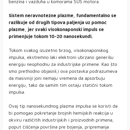
benzina i vazduha u komorama SUS motora.
Sistem neravnotežne plazme, fundamentalno se
razlikuje od drugih tipova paljenja uz pomoć
plazme, jer svaki visokonaponski impuls se
primenjuje tokom 10-20 nanosekundi.
Tokom svakog izuzetno brzog, visokonaponskog
impulsa, ekstremno laki elektroni ubrzano generišu
energiju neophodnu za industrijske primene. Kao što
smo prethodno objasnil,i ova postavka podrazumeva
da masivniji joni nemaju vremena da apsorbuju
energiju, tako da samim tim ostaju statični tokom
impulsa.
Ovaj tip nanosekundnog plazma impulsa se koristi da
bi pomogao pokretanje brojnih hemijskih reakcija u
okviru različitih industrijskih i proizvodnih primena,
poput čišćenja površina pre bojenja, pripremanja