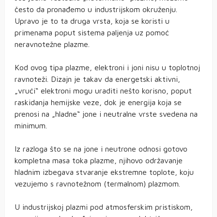
često da pronađemo u industrijskom okruženju.
Upravo je to ta druga vrsta, koja se koristi u
primenama poput sistema paljenja uz pomoć
neravnotežne plazme.
Kod ovog tipa plazme, elektroni i joni nisu u toplotnoj
ravnoteži. Dizajn je takav da energetski aktivni,
„vrući“ elektroni mogu uraditi nešto korisno, poput
raskidanja hemijske veze, dok je energija koja se
prenosi na „hladne“ jone i neutralne vrste svedena na
minimum.
Iz razloga što se na jone i neutrone odnosi gotovo
kompletna masa toka plazme, njihovo održavanje
hladnim izbegava stvaranje ekstremne toplote, koju
vezujemo s ravnotežnom (termalnom) plazmom.
U industrijskoj plazmi pod atmosferskim pristiskom,