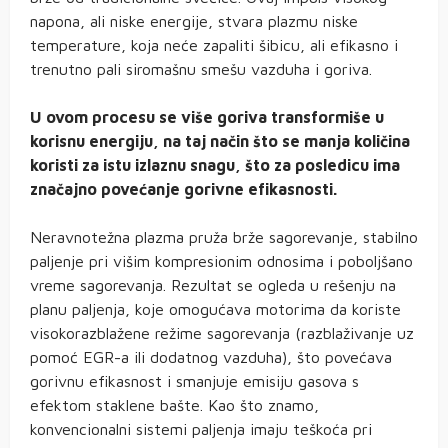
napona, ali niske energije, stvara plazmu niske
temperature, koja neće zapaliti šibicu, ali efikasno i
trenutno pali siromašnu smešu vazduha i goriva.
U ovom procesu se više goriva transformiše u
korisnu energiju, na taj način što se manja količina
koristi za istu izlaznu snagu, što za posledicu ima
značajno povećanje gorivne efikasnosti.
Neravnotežna plazma pruža brže sagorevanje, stabilno
paljenje pri višim kompresionim odnosima i poboljšano
vreme sagorevanja. Rezultat se ogleda u rešenju na
planu paljenja, koje omogućava motorima da koriste
visokorazblažene režime sagorevanja (razblaživanje uz
pomoć EGR-a ili dodatnog vazduha), što povećava
gorivnu efikasnost i smanjuje emisiju gasova s
efektom staklene bašte. Kao što znamo,
konvencionalni sistemi paljenja imaju teškoća pri