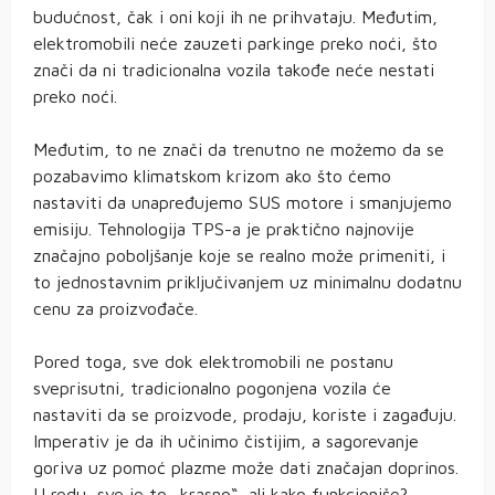
budućnost, čak i oni koji ih ne prihvataju. Međutim,
elektromobili neće zauzeti parkinge preko noći, što
znači da ni tradicionalna vozila takođe neće nestati
preko noći.
Međutim, to ne znači da trenutno ne možemo da se
pozabavimo klimatskom krizom ako što ćemo
nastaviti da unapređujemo SUS motore i smanjujemo
emisiju. Tehnologija TPS-a je praktično najnovije
značajno poboljšanje koje se realno može primeniti, i
to jednostavnim priključivanjem uz minimalnu dodatnu
cenu za proizvođače.
Pored toga, sve dok elektromobili ne postanu
sveprisutni, tradicionalno pogonjena vozila će
nastaviti da se proizvode, prodaju, koriste i zagađuju.
Imperativ je da ih učinimo čistijim, a sagorevanje
goriva uz pomoć plazme može dati značajan doprinos.
U redu, sve je to „krasno“, ali kako funkcioniše?