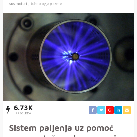
sus motori
tehnologija plazme
6.73K
PREGLEDA
Sistem paljenja uz pomoć