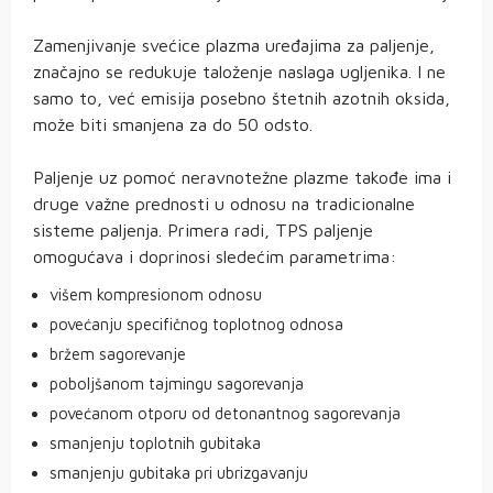
Zamenjivanje svećice plazma uređajima za paljenje,
značajno se redukuje taloženje naslaga ugljenika. I ne
samo to, već emisija posebno štetnih azotnih oksida,
može biti smanjena za do 50 odsto.
Paljenje uz pomoć neravnotežne plazme takođe ima i
druge važne prednosti u odnosu na tradicionalne
sisteme paljenja. Primera radi, TPS paljenje
omogućava i doprinosi sledećim parametrima:
višem kompresionom odnosu
povećanju specifičnog toplotnog odnosa
bržem sagorevanje
poboljšanom tajmingu sagorevanja
povećanom otporu od detonantnog sagorevanja
smanjenju toplotnih gubitaka
smanjenju gubitaka pri ubrizgavanju