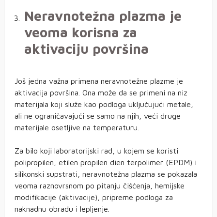
Neravnotežna plazma je
veoma korisna za
aktivaciju površina
Još jedna važna primena neravnotežne plazme je
aktivacija površina. Ona može da se primeni na niz
materijala koji služe kao podloga uključujući metale,
ali ne ograničavajući se samo na njih, veći druge
materijale osetljive na temperaturu.
Za bilo koji laboratorijski rad, u kojem se koristi
polipropilen, etilen propilen dien terpolimer (EPDM) i
silikonski supstrati, neravnotežna plazma se pokazala
veoma raznovrsnom po pitanju čišćenja, hemijske
modifikacije (aktivacije), pripreme podloga za
naknadnu obradu i lepljenje.