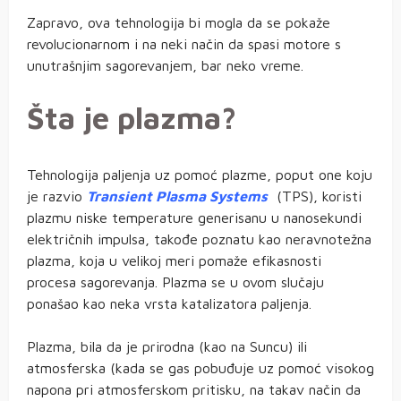
Zapravo, ova tehnologija bi mogla da se pokaže
revolucionarnom i na neki način da spasi motore s
unutrašnjim sagorevanjem, bar neko vreme.
Šta je plazma?
Tehnologija paljenja uz pomoć plazme, poput one koju
je razvio
Transient Plasma Systems
(TPS), koristi
plazmu niske temperature generisanu u nanosekundi
električnih impulsa, takođe poznatu kao neravnotežna
plazma, koja u velikoj meri pomaže efikasnosti
procesa sagorevanja. Plazma se u ovom slučaju
ponašao kao neka vrsta katalizatora paljenja.
Plazma, bila da je prirodna (kao na Suncu) ili
atmosferska (kada se gas pobuđuje uz pomoć visokog
napona pri atmosferskom pritisku, na takav način da