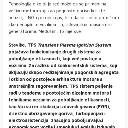
Tehnologija o kojoj je reč može da se primeni na
većinu motora koji kao pogonsko gorivo koriste
benzin, TNG i prirodni gas, bilo da se radi o putničkim
i komercijalnim vozilima ili građevinskim mašinama i
generatorima. Međutim, to nije sve.
Štaviše, TPS
Transient Plasma Ignition System
pojačava funkcionisanje drugih sistema za
poboljšanje efikasnosti, koji već postoje u
vozilima. Za razliku od konkurentskih sistema, koji
uključuju skupo redizajniranje pogonskih agregata
i otklon od postojeće arhitekture motora s
unutrašnjim sagorevanjem, TPS sistem paljenja
radi u tandemu s postojećim dizajnom motora i
tehnikama vezanim za poboljšanje efikasnosti,
kao što su recirkulacija izduvnih gasova (EGR),
direktno ubrizgavanje goriva, turbopunjači i
elektroasistencija, značajno poboljšavajući
ekonomičnost vozila i smanjujući emisiju izduvnih