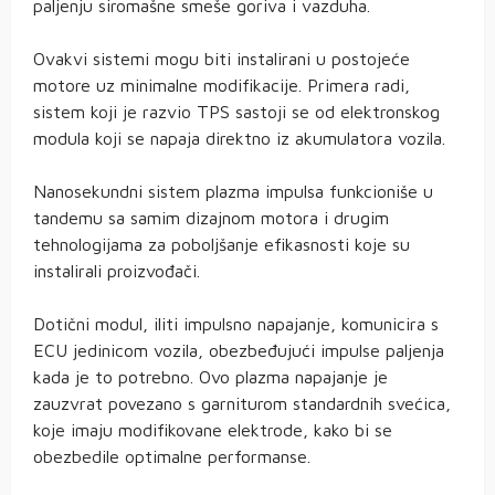
paljenju siromašne smeše goriva i vazduha.
Ovakvi sistemi mogu biti instalirani u postojeće
motore uz minimalne modifikacije. Primera radi,
sistem koji je razvio TPS sastoji se od elektronskog
modula koji se napaja direktno iz akumulatora vozila.
Nanosekundni sistem plazma impulsa funkcioniše u
tandemu sa samim dizajnom motora i drugim
tehnologijama za poboljšanje efikasnosti koje su
instalirali proizvođači.
Dotični modul, iliti impulsno napajanje, komunicira s
ECU jedinicom vozila, obezbeđujući impulse paljenja
kada je to potrebno. Ovo plazma napajanje je
zauzvrat povezano s garniturom standardnih svećica,
koje imaju modifikovane elektrode, kako bi se
obezbedile optimalne performanse.