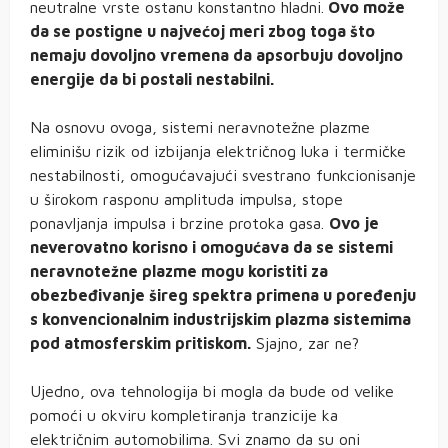
neutralne vrste ostanu konstantno hladni.
Ovo može
da se postigne u najvećoj meri zbog toga što
nemaju dovoljno vremena da apsorbuju dovoljno
energije da bi postali nestabilni.
Na osnovu ovoga, sistemi neravnotežne plazme
eliminišu rizik od izbijanja električnog luka i termičke
nestabilnosti, omogućavajući svestrano funkcionisanje
u širokom rasponu amplituda impulsa, stope
ponavljanja impulsa i brzine protoka gasa.
Ovo je
neverovatno korisno i omogućava da se sistemi
neravnotežne plazme mogu koristiti za
obezbeđivanje šireg spektra primena u poređenju
s konvencionalnim industrijskim plazma sistemima
pod atmosferskim pritiskom.
Sjajno, zar ne?
Ujedno, ova tehnologija bi mogla da bude od velike
pomoći u okviru kompletiranja tranzicije ka
električnim automobilima. Svi znamo da su oni