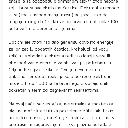
energija se obezbeđuje primenom električnog napona,
koji ubrzava naelektrisane čestice. Elektroni su mnogo
lakši (imaju mnogo manju masu) od jona, tako da
reaguju mnogo brže i kruže pri brzinama otprilike 100
puta većim u poređenju s jonima.
Dotični elektroni rapidno generišu dovoljno energije
za jonizaciju dodatnih čestica, kreirajući još veću
količinu slobodnih elektrona radi raskidanja veza ili
obezbeđivanje energije za aktivaciju, potrebnu za
željene hemijske reakcije. Ovo je neverovatno
efikasno, jer stopa reakcije koju pokreću elektroni
može biti do 1.000 puta brža nego u slučaju onih
pokretanih termički zagrevanim reaktantima.
Na ovaj način se veštačka, netermalna atmosferska
plazma može koristiti za pokretanje efikasnih, brzih
hemijskih reakcija, kao što je to slučaj u motorima s
unutrašnjim sagorevanjem. Takva plazma poseduje i