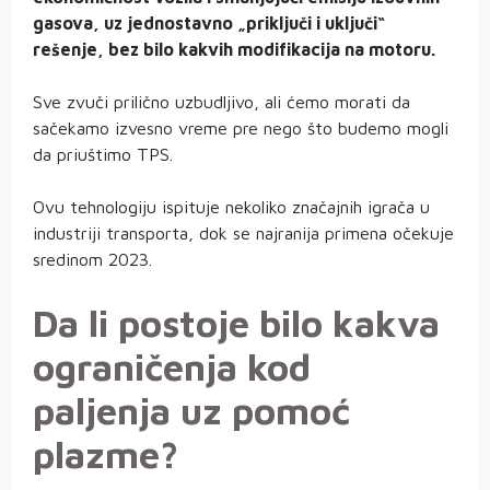
gasova, uz jednostavno „priključi i uključi“
rešenje, bez bilo kakvih modifikacija na motoru.
Sve zvuči prilično uzbudljivo, ali ćemo morati da
sačekamo izvesno vreme pre nego što budemo mogli
da priuštimo TPS.
Ovu tehnologiju ispituje nekoliko značajnih igrača u
industriji transporta, dok se najranija primena očekuje
sredinom 2023.
Da li postoje bilo kakva
ograničenja kod
paljenja uz pomoć
plazme?