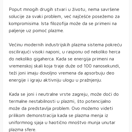
Poput mnogih drugih stvari u životu, nema savršene
solucije za svaki problem, već najčešće posežemo za
kompromisima. Ista filozofija može da se primeni na
paljenje uz pomoć plazme.
Većinu modernih industrijskih plazma sistema pokreću
oscilirajući visoki naponi, u rasponu od nekoliko herca
do nekoliko gigaherca. Kada se energija primeni na
vremenskoj skali koja traje duže od 100 nanosekundi,
teži joni imaju dovoljno vremena da apsorbuju deo
energije i igraju aktivniju ulogu u pražnjenju.
Kada se joni i neutralne vrste zagreju, može doći do
termalne nestabilnosti u plazmi, što potencijalno
može da predstavlja problem. Ovo možemo videti
prilikom demonstracija kada se plazma menja iz
uniformnog sjaja u haotično mnoštvo munja unutar
plazma sfere.