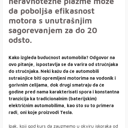
neravnotežne plazme može
da poboljša efikasnost
motora s unutrašnjim
sagorevanjem za do 20
odsto.
Kako izgleda budućnost automobila? Odgovor na
ovo pitanje, ispostavlja se da varira od stručnjaka
do stručnjaka. Neki kažu da će automobili
sutrašnjice biti opremljeni motorima na vodonik i
gorivnim ćelijama, dok drugi smatraju da će
godine pred nama karakterisati spora i konstantna
tranzicija ka tradicionalnim (baterijskim)
električnim automobilima, kao što su to primera
radi, oni koje proizvodi Tesla.
Ipak, koji god kurs da zauzmemo u okviru iskoraka od