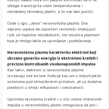
izbegla tranzicija ka višim temperaturama i
nestabilnoj termalnoj plazmi, a to nije lako postići.
Ovde u igru „uleće“ neravnotežna plazma. Ona
zapravo uspeva da uspostavi ravnotežu smanjujući
rizik od toplotne nestabilnosti, što rezultira plazmom
koja je mnogo lakša za upravljanje i podešavanje.
Neravnotežnu plazmu karakterišu elektroni koji
ubrzano generišu energiju iz ekstremno kratkih i
precizno kontrolisanih visokonaponskih impulsa
.
Kao takvi, elektroni iz neravnotežne plazme
izvršavaju iste korisne funkcije kao oni u industrijskim
sistemima pod atmosferskim pritiskom, ali uz dodatne
prednosti u smislu efikasnosti i svestranosti.
Upotreba ekstremno kratkih i u isto vreme intenzivnih
impulsa u neravnotežnoj plazmi omogućava da joni i