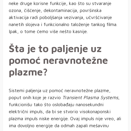
neke druge korisne funkcije, kao što su stvaranje
ozona, čišćenje, dekontaminacija, površinska
aktivacija radi poboljšanja vezivanja, učvršćivanje
nanetih slojeva i funkcionalno taloženje tankog filma.
Ipak, o tome ćemo više nešto kasnije.
Šta je to paljenje uz
pomoć neravnotežne
plazme?
Sistemi paljenja uz pomoć neravnotežne plazme,
poput onih koje je razvio
Transient Plasma Systems
,
funkcionišu tako što oslobađaju nanosekundni
električni impuls, da bi se stvorio visokonaponski
plazma impuls niske energije. Ovaj impuls nije vreo, ali
ima dovoljno energije da odmah zapali mešavinu