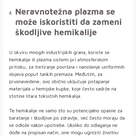
Neravnotežna plazma se
može iskoristiti da zameni
škodljive hemikalije
U okviru mnogih industrijskih grana, koriste se
hemikalije ili plazma sistemi pri atmosferskom
pritisku, za tretiranje površina i nanošenje uniformnih
slojeva poput tankih premaza. Međutim, za
prvonavedene, ovo obično uključuje potapanje
materijala u hemijske kupke, koje često sadrže na
stotine litara toksičnih hemikalija.
Te hemikalije ne samo što su potencijalno opasne za
baratanje i škodljive po zdravlje, već često moraju da
se odlože nakon upotrebe. Ukoliko do odlaganja ne
dođe na propisan način, one mogu ugroziti životnu