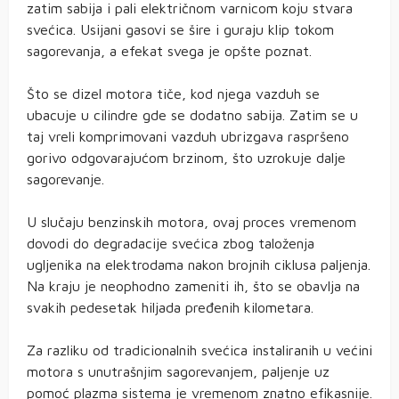
zatim sabija i pali električnom varnicom koju stvara
svećica. Usijani gasovi se šire i guraju klip tokom
sagorevanja, a efekat svega je opšte poznat.
Što se dizel motora tiče, kod njega vazduh se
ubacuje u cilindre gde se dodatno sabija. Zatim se u
taj vreli komprimovani vazduh ubrizgava raspršeno
gorivo odgovarajućom brzinom, što uzrokuje dalje
sagorevanje.
U slučaju benzinskih motora, ovaj proces vremenom
dovodi do degradacije svećica zbog taloženja
ugljenika na elektrodama nakon brojnih ciklusa paljenja.
Na kraju je neophodno zameniti ih, što se obavlja na
svakih pedesetak hiljada pređenih kilometara.
Za razliku od tradicionalnih svećica instaliranih u većini
motora s unutrašnjim sagorevanjem, paljenje uz
pomoć plazma sistema je vremenom znatno efikasnije.