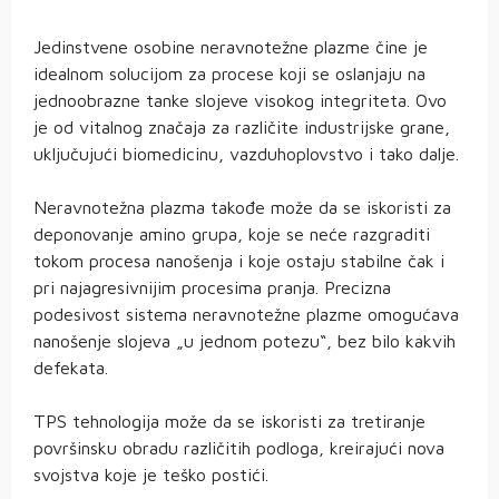
Jedinstvene osobine neravnotežne plazme čine je
idealnom solucijom za procese koji se oslanjaju na
jednoobrazne tanke slojeve visokog integriteta. Ovo
je od vitalnog značaja za različite industrijske grane,
uključujući biomedicinu, vazduhoplovstvo i tako dalje.
Neravnotežna plazma takođe može da se iskoristi za
deponovanje amino grupa, koje se neće razgraditi
tokom procesa nanošenja i koje ostaju stabilne čak i
pri najagresivnijim procesima pranja. Precizna
podesivost sistema neravnotežne plazme omogućava
nanošenje slojeva „u jednom potezu“, bez bilo kakvih
defekata.
TPS tehnologija može da se iskoristi za tretiranje
površinsku obradu različitih podloga, kreirajući nova
svojstva koje je teško postići.