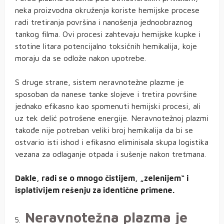
neka proizvodna okruženja koriste hemijske procese
radi tretiranja površina i nanošenja jednoobraznog
tankog filma. Ovi procesi zahtevaju hemijske kupke i
stotine litara potencijalno toksičnih hemikalija, koje
moraju da se odlože nakon upotrebe.
S druge strane, sistem neravnotežne plazme je
sposoban da nanese tanke slojeve i tretira površine
jednako efikasno kao spomenuti hemijski procesi, ali
uz tek delić potrošene energije. Neravnotežnoj plazmi
takođe nije potreban veliki broj hemikalija da bi se
ostvario isti ishod i efikasno eliminisala skupa logistika
vezana za odlaganje otpada i sušenje nakon tretmana.
Dakle, radi se o mnogo čistijem, „zelenijem“ i
isplativijem rešenju za identične primene.
Neravnotežna plazma je