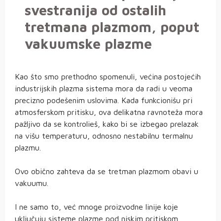
svestranija od ostalih
tretmana plazmom, poput
vakuumske plazme
Kao što smo prethodno spomenuli, većina postojećih
industrijskih plazma sistema mora da radi u veoma
precizno podešenim uslovima. Kada funkcionišu pri
atmosferskom pritisku, ova delikatna ravnoteža mora
pažljivo da se kontrolieš, kako bi se izbegao prelazak
na višu temperaturu, odnosno nestabilnu termalnu
plazmu.
Ovo obično zahteva da se tretman plazmom obavi u
vakuumu.
I ne samo to, već mnoge proizvodne linije koje
uključuju sisteme plazme pod niskim pritiskom,