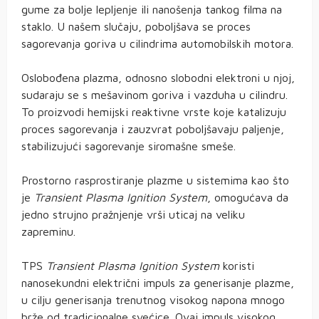
gume za bolje lepljenje ili nanošenja tankog filma na
staklo. U našem slučaju, poboljšava se proces
sagorevanja goriva u cilindrima automobilskih motora.
Oslobođena plazma, odnosno slobodni elektroni u njoj,
sudaraju se s mešavinom goriva i vazduha u cilindru.
To proizvodi hemijski reaktivne vrste koje katalizuju
proces sagorevanja i zauzvrat poboljšavaju paljenje,
stabilizujući sagorevanje siromašne smeše.
Prostorno rasprostiranje plazme u sistemima kao što
je
Transient Plasma Ignition System
, omogućava da
jedno strujno pražnjenje vrši uticaj na veliku
zapreminu.
TPS
Transient Plasma Ignition System
koristi
nanosekundni električni impuls za generisanje plazme,
u cilju generisanja trenutnog visokog napona mnogo
brže od tradicionalne svećice. Ovaj impuls visokog