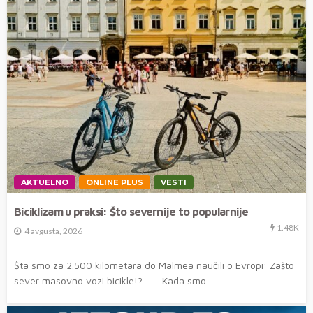
AKTUELNO
ONLINE PLUS
VESTI
Biciklizam u praksi: Što severnije to popularnije
1.48K
4 avgusta, 2026
Šta smo za 2.500 kilometara do Malmea naučili o Evropi: Zašto
sever masovno vozi bicikle!? Kada smo...