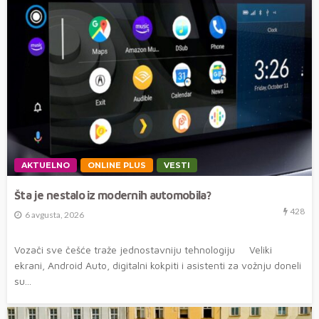
AKTUELNO
ONLINE PLUS
VESTI
Šta je nestalo iz modernih automobila?
428
6 avgusta, 2026
Vozači sve češće traže jednostavniju tehnologiju Veliki
ekrani, Android Auto, digitalni kokpiti i asistenti za vožnju doneli
su...