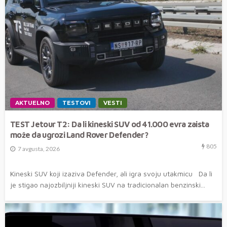
AKTUELNO
TESTOVI
VESTI
TEST Jetour T2: Da li kineski SUV od 41.000 evra zaista
može da ugrozi Land Rover Defender?
805
7 avgusta, 2026
Kineski SUV koji izaziva Defender, ali igra svoju utakmicu Da li
je stigao najozbiljniji kineski SUV na tradicionalan benzinski...