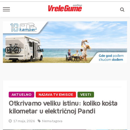
AKTUELNO
NAJAVA TV EMISIJE
VESTI
Otkrivamo veliku istinu: koliko košta
kilometar u električnoj Pandi
17 maja, 2026
Nema tagova