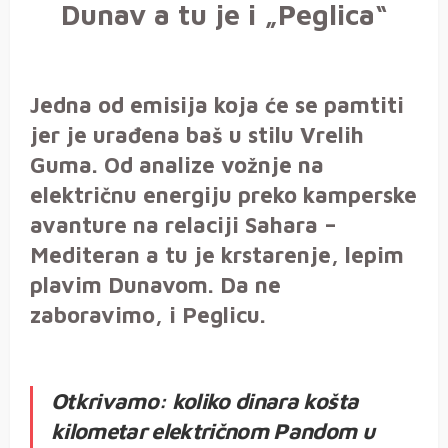
Dunav a tu je i „Peglica“
Jedna od emisija koja će se pamtiti
jer je urađena baš u stilu Vrelih
Guma. Od analize vožnje na
električnu energiju preko kamperske
avanture na relaciji Sahara –
Mediteran a tu je krstarenje, lepim
plavim Dunavom. Da ne
zaboravimo, i Peglicu.
Otkrivamo: koliko dinara košta
kilometar električnom Pandom u