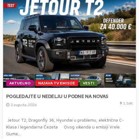
AKTUELNO
NAJAVA TV EMISIJE
VESTI
POGLEDAJTE U NEDELJU U PODNE NA NOVAS
1.16K
2 avgusta, 2026
Jetour T2, Dragonfly 36, Hyundai u problemu, električna C-
Klasa i legendarna Čezeta Ovog vikenda u emisiji Vrele
Gume...