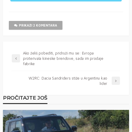
PRIKAŽI 2 KOMENTARA
Ako želiš pobediti, pridruži mu se: Evropa
proterivala kineske brendove, sada im prodaje
fabrike
W2RC: Dacia Sandriders stiže u Argentinu kao
lider
PROČITAJTE JOŠ