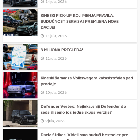
14 jula, 2026
KINESKI PICK-UP KOJI MENJA PRAVILA,
BUDUĆNOST SERVISA I PREMIJERA NOVE
DACIJE!
11 jula, 2026
3 MILIONA PREGLEDA!
11 jula, 2026
Kineski šamar za Volkswagen: katastrofalan pad
prodaje
10 jula, 2026
Defender Vertex: Najluksuzniji Defender do
sada ili samo još jedna skupa verzija?
9 jula, 2026
Dacia Striker: Videli smo budući bestseler pre