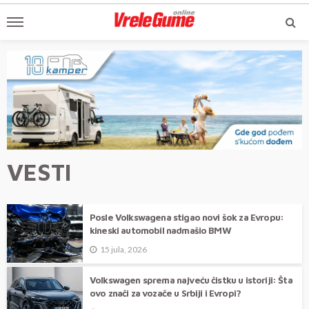
VESTI
Posle Volkswagena stigao novi šok za Evropu:
kineski automobil nadmašio BMW
15 jula, 2026
Volkswagen sprema najveću čistku u istoriji: Šta
ovo znači za vozače u Srbiji i Evropi?