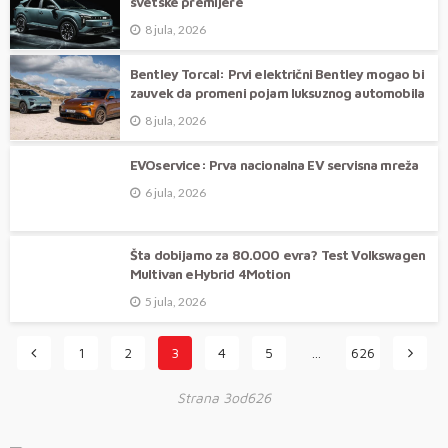
svetske premijere
8 jula, 2026
Bentley Torcal: Prvi električni Bentley mogao bi
zauvek da promeni pojam luksuznog automobila
8 jula, 2026
EVOservice: Prva nacionalna EV servisna mreža
6 jula, 2026
Šta dobijamo za 80.000 evra? Test Volkswagen
Multivan eHybrid 4Motion
5 jula, 2026
1
2
3
4
5
…
626
Strana 3od626