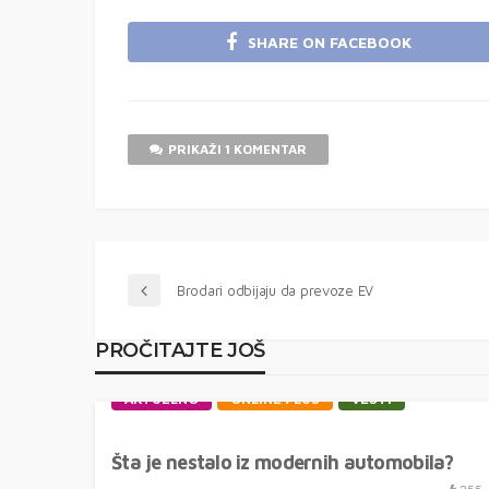
SHARE ON FACEBOOK
PRIKAŽI 1 KOMENTAR
Brodari odbijaju da prevoze EV
PROČITAJTE JOŠ
AKTUELNO
ONLINE PLUS
VESTI
Šta je nestalo iz modernih automobila?