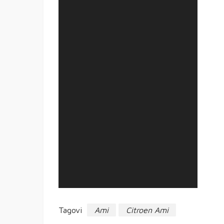
Tagovi
Ami
Citroen Ami