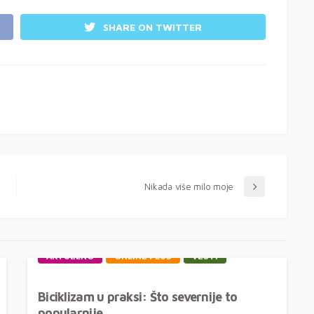
SHARE ON TWITTER
Nikada više milo moje
AKTUELNO
ONLINE PLUS
VESTI
Biciklizam u praksi: Što severnije to
popularnije