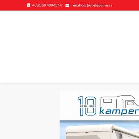
+381 69 4394544
redakcija@vrelegume.rs