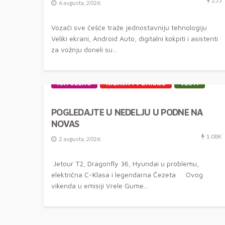
255
6 avgusta, 2026
Vozači sve češće traže jednostavniju tehnologiju
Veliki ekrani, Android Auto, digitalni kokpiti i asistenti
za vožnju doneli su...
AKTUELNO
NAJAVA TV EMISIJE
VESTI
POGLEDAJTE U NEDELJU U PODNE NA
NOVAS
1.08K
2 avgusta, 2026
Jetour T2, Dragonfly 36, Hyundai u problemu,
električna C-Klasa i legendarna Čezeta Ovog
vikenda u emisiji Vrele Gume...