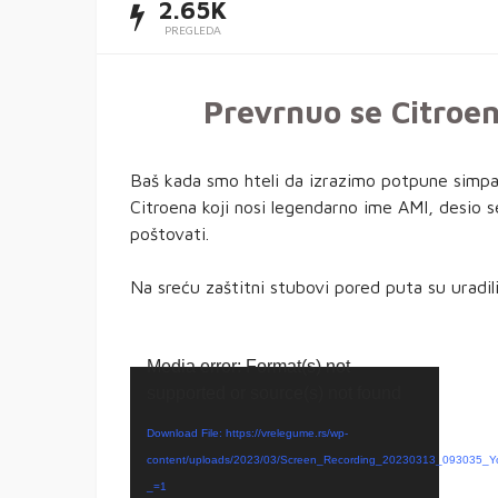
2.65K
PREGLEDA
Prevrnuo se Citroe
Baš kada smo hteli da izrazimo potpune simpat
Citroena koji nosi legendarno ime AMI, desio s
poštovati.
Na sreću zaštitni stubovi pored puta su uradili
Media error: Format(s) not
Прегледач
supported or source(s) not found
видео
записа
Download File: https://vrelegume.rs/wp-
content/uploads/2023/03/Screen_Recording_20230313_093035_
_=1