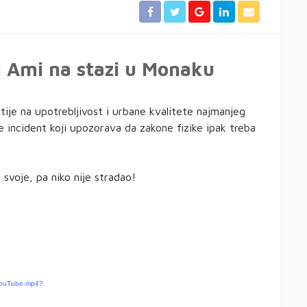
n Ami na stazi u Monaku
ije na upotrebljivost i urbane kvalitete najmanjeg
e incident koji upozorava da zakone fizike ipak treba
 svoje, pa niko nije stradao!
YouTube.mp4?