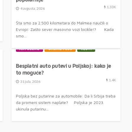
1.33K
4 avgusta, 2026
Šta smo za 2.500 kilometara do Malmea naučili o
Evropi: Zašto sever masovno vozi bicikle!? Kada
smo...
AKTUELNO
ONLINE PLUS
VESTI
Besplatni auto putevi u Poljskoj: kako je
to moguće?
1.4K
31 jula, 2026
Poljska bez putarine za automobile: Da li Srbija treba
da promeni sistem naplate? Poljska je 2023.
ukinula putarinu...