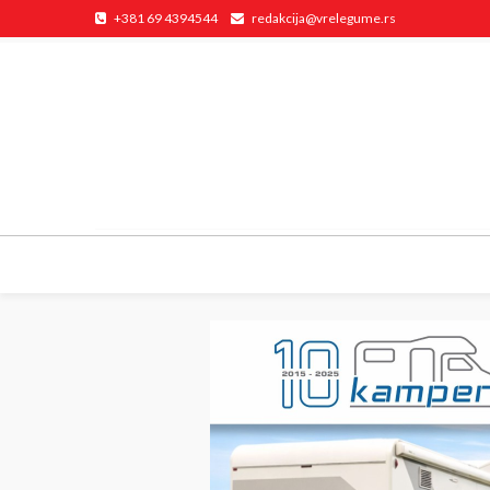
+381 69 4394544
redakcija@vrelegume.rs