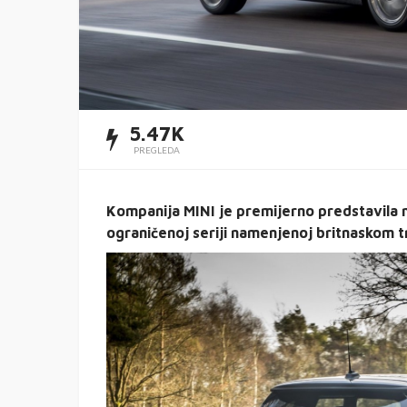
5.47K
PREGLEDA
Kompanija MINI je premijerno predstavila m
ograničenoj seriji namenjenoj britnaskom tr