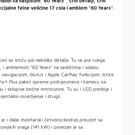
haubi sa natpisom “60 Years”, crni detalji, crni
ecijalne felne veličine 17 cola i amblem “60 Years”.
ni se ističu još nekoliko detalja. Tu se pre svega
, i amblemom “60 Years” na sedištima i volanu.
m navigacijom, blutut i Apple CarPlay funkcijom. Ističe
mfort Plus paket opreme podrazumeva i kameru za
u i sklopive bočne retrovizore. Tu su i LED prednje i
ijentalno osvetljenje i drugo.
e i dalje dvolitarski četvorocilindraš preuzet sa
onjskih snaga (141 kW) i povezan je sa