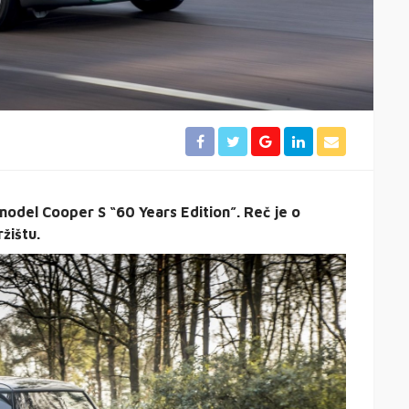
odel Cooper S “60 Years Edition”. Reč je o
žištu.