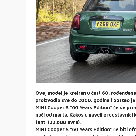
Ovaj model je kreiran u čast 60. rođendana
proizvodio sve do 2000. godine i postao je n
MINI Cooper S “60 Years Edition” će se pro
naći od marta. Kakos u naveli predstavnici
funti (33.680 evra).
MINI Cooper S “60 Years Edition” će biti of