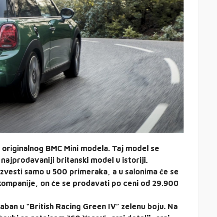
 originalnog BMC Mini modela. Taj model se
ajprodavaniji britanski model u istoriji.
izvesti samo u 500 primeraka, a u salonima će se
 kompanije, on će se prodavati po ceni od 29.900
raban u “British Racing Green IV” zelenu boju. Na