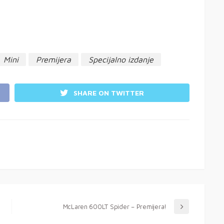
Mini
Premijera
Specijalno izdanje
SHARE ON TWITTER
McLaren 600LT Spider – Premijera!