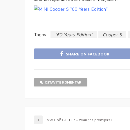
Tagovi
"60 Years Edition"
Cooper S
SHARE ON FACEBOOK
OSTAVITE KOMENTAR
VW Golf GTI TCR – zvanična premijera!