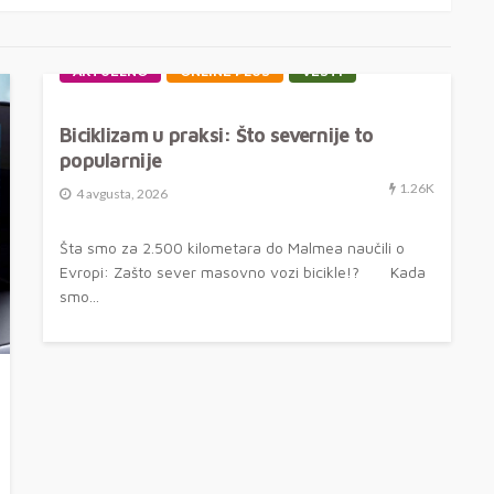
AKTUELNO
ONLINE PLUS
VESTI
Biciklizam u praksi: Što severnije to
popularnije
1.26K
4 avgusta, 2026
Šta smo za 2.500 kilometara do Malmea naučili o
Evropi: Zašto sever masovno vozi bicikle!? Kada
smo...