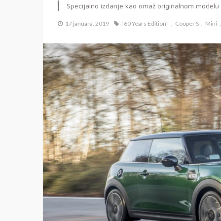
Specijalno izdanje kao omaž originalnom modelu
17 januara, 2019
"60 Years Edition"
Cooper S
Mini