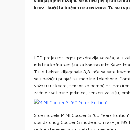
spoljašnjem dizajnu se ističu još grafika na 
krov i kućišta bočnih retrovizora. Tu su i sp
LED projektor logoa pozdravlja vozača, a u kabi
misli na kožna sedišta sa kontrastnim šavovima
Tu je i ekran dijagonale 8,8 inča sa satelitsko
se i bežični punjač za mobilne telephone. Co
vožnju u rikverc, senzor za pomoć pri parkiranj
zadnje svetlosne jedinice, senzori za kišu, amb
Srce modela MINI Cooper S “60 Years Edition” j
standardnog Cooper S modela. On razvija 189 k
sedmostepenim automatskim menjačem.