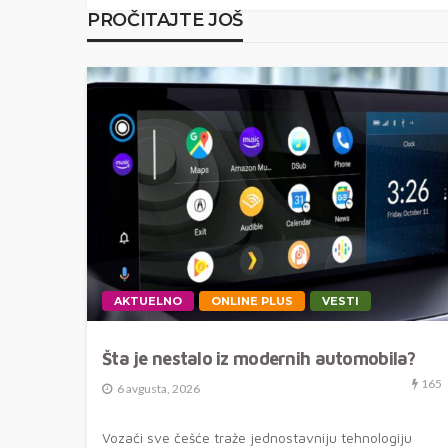
PROČITAJTE JOŠ
AKTUELNO
ONLINE PLUS
VESTI
Šta je nestalo iz modernih automobila?
165
6 avgusta, 2026
Vozači sve češće traže jednostavniju tehnologiju