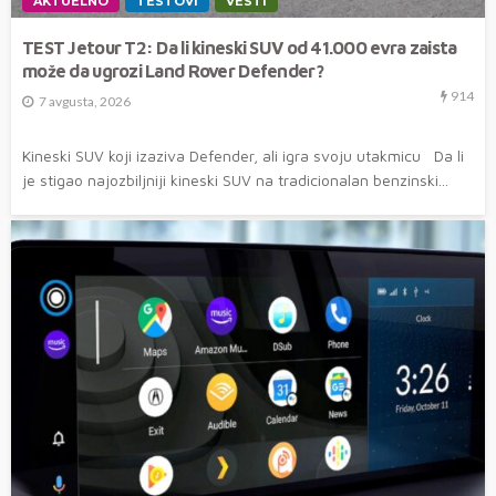
AKTUELNO
TESTOVI
VESTI
TEST Jetour T2: Da li kineski SUV od 41.000 evra zaista
može da ugrozi Land Rover Defender?
914
7 avgusta, 2026
Kineski SUV koji izaziva Defender, ali igra svoju utakmicu Da li
je stigao najozbiljniji kineski SUV na tradicionalan benzinski...