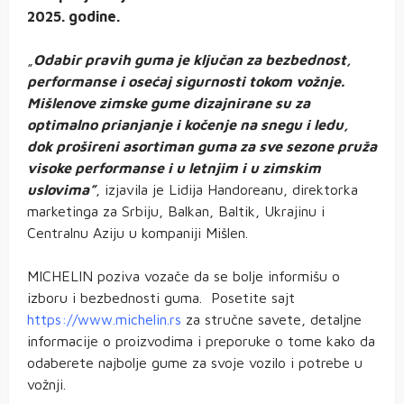
2025. godine.
„
Odabir pravih guma je ključan za bezbednost,
performanse i osećaj sigurnosti tokom vožnje.
Mišlenove zimske gume dizajnirane su za
optimalno prianjanje i kočenje na snegu i ledu,
dok prošireni asortiman guma za sve sezone pruža
visoke performanse i u letnjim i u zimskim
uslovima”
, izjavila je Lidija Handoreanu, direktorka
marketinga za Srbiju, Balkan, Baltik, Ukrajinu i
Centralnu Aziju u kompaniji Mišlen.
MICHELIN poziva vozače da se bolje informišu o
izboru i bezbednosti guma. Posetite sajt
https://www.michelin.rs
za stručne savete, detaljne
informacije o proizvodima i preporuke o tome kako da
odaberete najbolje gume za svoje vozilo i potrebe u
vožnji.