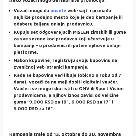
Vozači mogu da
posete
web-sajt i pronađu
najbliže prodajno mesto koje je deo kampanje ili
odaberu željenu onlajn-prodavnicu.
Кupuju set odgovarajućih MIŠLEN zimskih ili guma
za sve sezone kod prodavca koji učestvuje u
kampanji – u prodavnici ili putem njihove onlajn
platforme.
Nakon kupovine, registruju svoju kupovinu na
zvaničnoj veb-stranici kampanje.
Кada se kupovina verifikuje (obično u roku od 7
dana), vozači će na mejl dobiti digitalni vaučer.
Vaučeri se mogu iskoristiti u OMV ili Sport Vision
prodavnicama, a njihov iznos zavisi od veličine
guma: 9.000 RSD za 18”, 6.000 RSD za 17” i
3.000 RSD za 16”.
Кampanja traje od 13. oktobra do 30. novembra