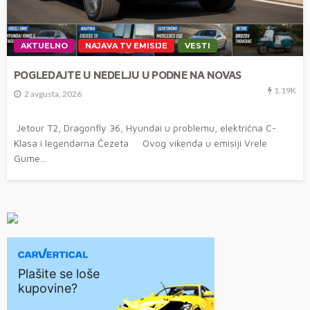
AKTUELNO
NAJAVA TV EMISIJE
VESTI
POGLEDAJTE U NEDELJU U PODNE NA NOVAS
1.19K
2 avgusta, 2026
Jetour T2, Dragonfly 36, Hyundai u problemu, električna C-
Klasa i legendarna Čezeta Ovog vikenda u emisiji Vrele
Gume...