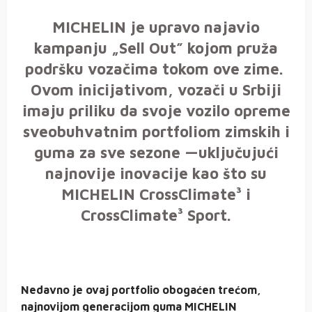
MICHELIN je upravo najavio
kampanju „Sell Out” kojom pruža
podršku vozačima tokom ove zime.
Ovom inicijativom, vozači u Srbiji
imaju priliku da svoje vozilo opreme
sveobuhvatnim portfoliom zimskih i
guma za sve sezone —uključujući
najnovije inovacije kao što su
MICHELIN CrossClimate³ i
CrossClimate³ Sport.
Nedavno je ovaj portfolio obogaćen trećom,
najnovijom generacijom guma MICHELIN