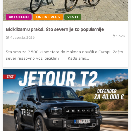
AKTUELNO
ONLINE PLUS
VESTI
Biciklizam u praksi: Što severnije to popularnije
1.52K
4 avgusta, 2026
Šta smo za 2.500 kilometara do Malmea naučili o Evropi: Zašto
sever masovno vozi bicikle!? Kada smo...