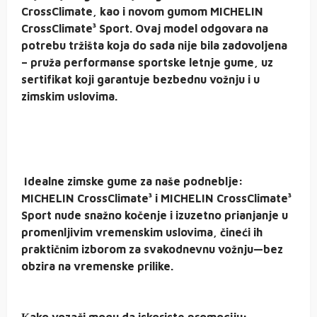
CrossClimate, kao i novom gumom MICHELIN
CrossClimate³ Sport. Ovaj model odgovara na
potrebu tržišta koja do sada nije bila zadovoljena
– pruža performanse sportske letnje gume, uz
sertifikat koji garantuje bezbednu vožnju i u
zimskim uslovima.
Idealne zimske gume za naše podneblje:
MICHELIN CrossClimate³ i MICHELIN CrossClimate³
Sport nude snažno kočenje i izuzetno prianjanje u
promenljivim vremenskim uslovima, čineći ih
praktičnim izborom za svakodnevnu vožnju—bez
obzira na vremenske prilike.
Кako vozači mogu da iskoriste promociju: