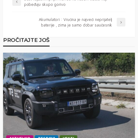
pobeđuju skupo gorivo
Akumulatori : Vrućina je najveći neprijatelj
baterije , zima je samo dobar saučesnik
PROČITAJTE JOŠ