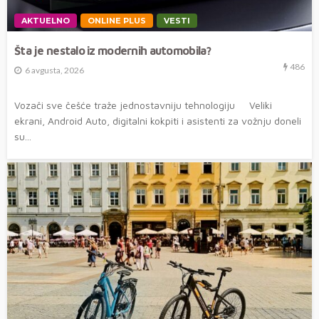
AKTUELNO
ONLINE PLUS
VESTI
Šta je nestalo iz modernih automobila?
486
6 avgusta, 2026
Vozači sve češće traže jednostavniju tehnologiju Veliki
ekrani, Android Auto, digitalni kokpiti i asistenti za vožnju doneli
su...