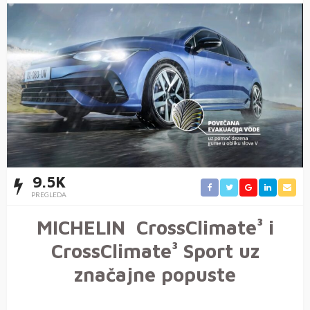
9.5K
PREGLEDA
MICHELIN CrossClimate³ i
CrossClimate³ Sport uz
značajne popuste