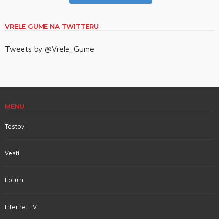
VRELE GUME NA TWITTERU
Tweets by @Vrele_Gume
MENU
Testovi
Vesti
Forum
Internet TV