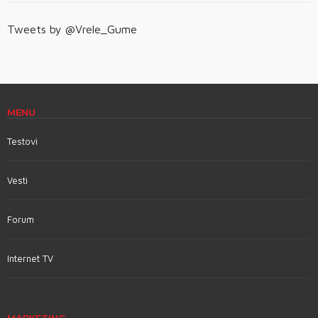
Tweets by @Vrele_Gume
MENU
Testovi
Vesti
Forum
Internet TV
MARKETING