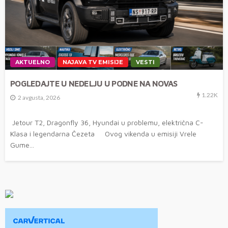
AKTUELNO
NAJAVA TV EMISIJE
VESTI
POGLEDAJTE U NEDELJU U PODNE NA NOVAS
1.22K
2 avgusta, 2026
Jetour T2, Dragonfly 36, Hyundai u problemu, električna C-
Klasa i legendarna Čezeta Ovog vikenda u emisiji Vrele
Gume...