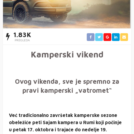
1.83K
PREGLEDA
Kamperski vikend
Ovog vikenda, sve je spremno za
pravi kamperski „vatromet“
Već tradicionalno završetak kamperske sezone
obeležiće peti Sajam kampera u Rumi koji počinje
u petak 17. oktobra i trajaće do nedelje 19.