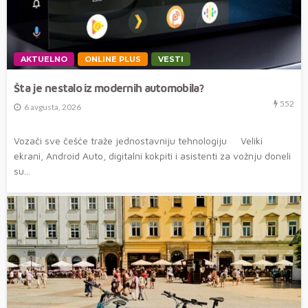
AKTUELNO
ONLINE PLUS
VESTI
Šta je nestalo iz modernih automobila?
552
6 avgusta, 2026
Vozači sve češće traže jednostavniju tehnologiju Veliki
ekrani, Android Auto, digitalni kokpiti i asistenti za vožnju doneli
su...