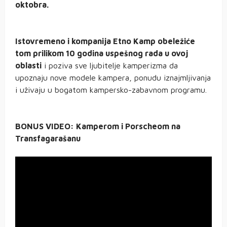
oktobra.
Istovremeno i kompanija Etno Kamp obeležiće
tom prilikom 10 godina uspešnog rada u ovoj
oblasti
i poziva sve ljubitelje kamperizma da
upoznaju nove modele kampera, ponudu iznajmljivanja
i uživaju u bogatom kampersko-zabavnom programu.
BONUS VIDEO: Kamperom i Porscheom na
Transfagarašanu