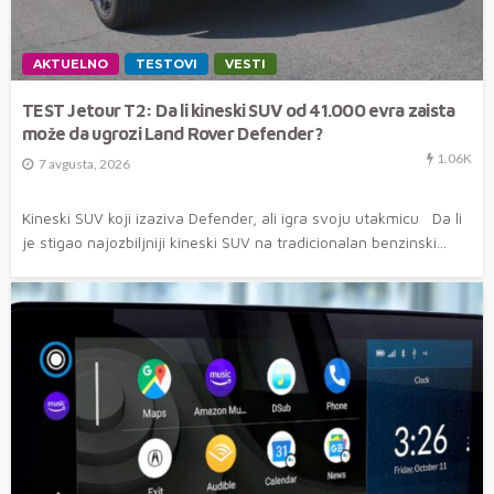
AKTUELNO
TESTOVI
VESTI
TEST Jetour T2: Da li kineski SUV od 41.000 evra zaista
može da ugrozi Land Rover Defender?
1.06K
7 avgusta, 2026
Kineski SUV koji izaziva Defender, ali igra svoju utakmicu Da li
je stigao najozbiljniji kineski SUV na tradicionalan benzinski...