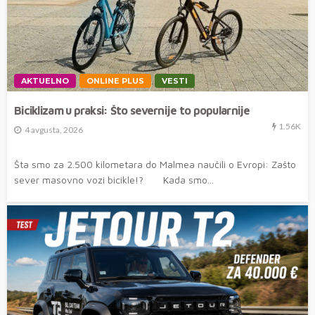
AKTUELNO
ONLINE PLUS
VESTI
Biciklizam u praksi: Što severnije to popularnije
1.56K
4 avgusta, 2026
Šta smo za 2.500 kilometara do Malmea naučili o Evropi: Zašto
sever masovno vozi bicikle!? Kada smo...