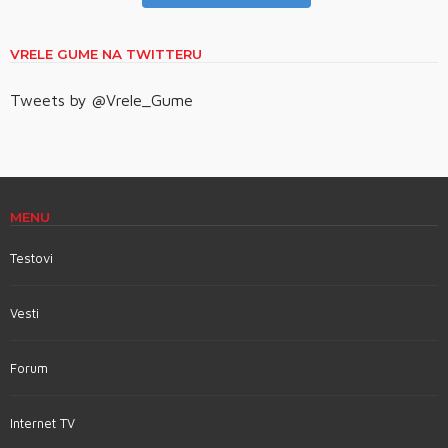
VRELE GUME NA TWITTERU
Tweets by @Vrele_Gume
MENU
Testovi
Vesti
Forum
Internet TV