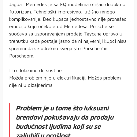
Jaguar. Mercedes je sa EQ modelima otišao duboko u
futurizam. Tehnološki impresivno, tržišno mnogo
komplikovanije. Deo kupaca jednostavno nije pronašao
emociju koju očekuje od Mercedesa. Porsche se
suočava sa usporavanjem prodaje Taycana upravo u
trenutku kada postaje jasno da ni najverniji kupci nisu
spremni da se odreknu svega što Porsche čini
Porscheom.
I tu dolazimo do suštine.
Možda problem nije u elektrifikaciji. Možda problem
nije ni u dizajnerima.
Problem je u tome što luksuzni
brendovi pokušavaju da prodaju
budućnost ljudima koji su se
zaljubili u prošlost.