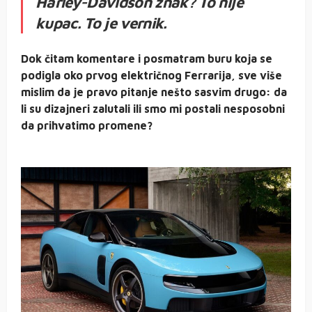
Harley-Davidson znak? To nije
kupac. To je vernik.
Dok čitam komentare i posmatram buru koja se
podigla oko prvog električnog Ferrarija, sve više
mislim da je pravo pitanje nešto sasvim drugo: da
li su dizajneri zalutali ili smo mi postali nesposobni
da prihvatimo promene?