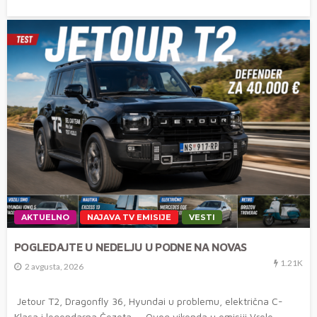
AKTUELNO
NAJAVA TV EMISIJE
VESTI
POGLEDAJTE U NEDELJU U PODNE NA NOVAS
1.21K
2 avgusta, 2026
Jetour T2, Dragonfly 36, Hyundai u problemu, električna C-
Klasa i legendarna Čezeta Ovog vikenda u emisiji Vrele