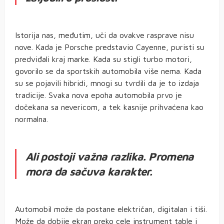
Istorija nas, međutim, uči da ovakve rasprave nisu
nove. Kada je Porsche predstavio Cayenne, puristi su
predviđali kraj marke. Kada su stigli turbo motori,
govorilo se da sportskih automobila više nema. Kada
su se pojavili hibridi, mnogi su tvrdili da je to izdaja
tradicije. Svaka nova epoha automobila prvo je
dočekana sa nevericom, a tek kasnije prihvaćena kao
normalna.
Ali postoji važna razlika. Promena
mora da sačuva karakter.
Automobil može da postane električan, digitalan i tiši.
Može da dobije ekran preko cele instrument table i