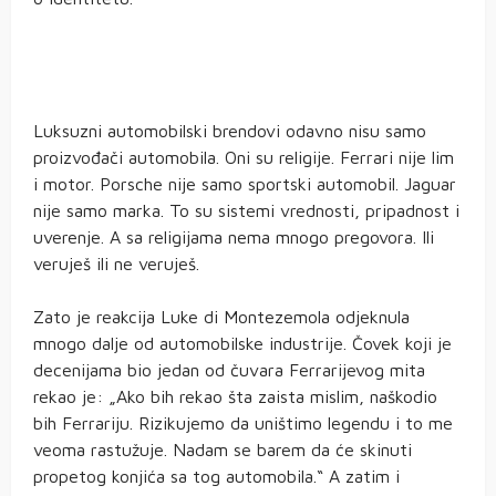
Luksuzni automobilski brendovi odavno nisu samo
proizvođači automobila. Oni su religije. Ferrari nije lim
i motor. Porsche nije samo sportski automobil. Jaguar
nije samo marka. To su sistemi vrednosti, pripadnost i
uverenje. A sa religijama nema mnogo pregovora. Ili
veruješ ili ne veruješ.
Zato je reakcija Luke di Montezemola odjeknula
mnogo dalje od automobilske industrije. Čovek koji je
decenijama bio jedan od čuvara Ferrarijevog mita
rekao je: „Ako bih rekao šta zaista mislim, naškodio
bih Ferrariju. Rizikujemo da uništimo legendu i to me
veoma rastužuje. Nadam se barem da će skinuti
propetog konjića sa tog automobila.“ A zatim i