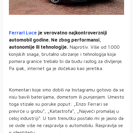
Ferrari Luce
je verovatno najkontroverzniji
automobil godine. Ne zbog performansi,
autonomije ili tehnologije.
Naprotiv. Više od 1.000
konjskih snaga, brutalno ubrzanje i tehnologija koja
pomera granice trebalo bi da budu razlog za divljenje.
Pa ipak, internet ga je dočekao kao jeretika.
Komentari koje smo dobili na Instagramu gotovo da se
nisu bavili baterijama, dometom ili punjenjem. Umesto
toga stizale su poruke poput: „Enzo Ferrari se
prevrće u grobu“, „Katastrofa“, „Najveći promašaj u
celoj industriji“. U tom trenutku postalo mi je jasno da
se ovde više ne raspravlja o automobilu. Raspravlja se
o identitetu.