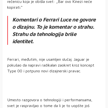
rečenicu koja je obišla svet: „Bar ovo Kinezi neće
kopirati.“
Komentari o Ferrari Luce ne govore
o dizajnu. To je komentar o strahu.
Strahu da tehnologija briše
identitet.
Ferrari, međutim, nije usamljen slučaj. Jaguar je
pokušao da napravi radikalan zaokret kroz koncept
Type 00 i potpuno novi dizajnerski pravac.
Umesto razgovora o tehnologiji i performansama,
svet je raspravljao o tome da li je to uopšte još