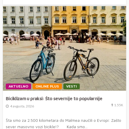
AKTUELNO
ONLINE PLUS
VESTI
Biciklizam u praksi: Što severnije to popularnije
1.55K
4 avgusta, 2026
Šta smo za 2.500 kilometara do Malmea naučili o Evropi: Zašto
sever masovno vozi bicikle!? Kada smo...