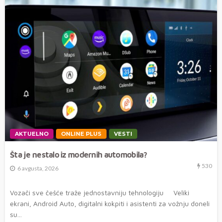
AKTUELNO
ONLINE PLUS
VESTI
Šta je nestalo iz modernih automobila?
530
6 avgusta, 2026
Vozači sve češće traže jednostavniju tehnologiju Veliki
ekrani, Android Auto, digitalni kokpiti i asistenti za vožnju doneli
su...