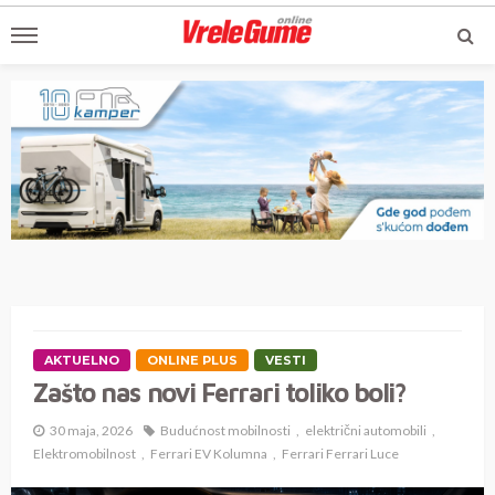
AKTUELNO
ONLINE PLUS
VESTI
Zašto nas novi Ferrari toliko boli?
30 maja, 2026
Budućnost mobilnosti
električni automobili
Elektromobilnost
Ferrari EV Kolumna
Ferrari Ferrari Luce