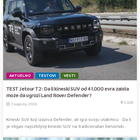
AKTUELNO
TESTOVI
VESTI
TEST Jetour T2: Da li kineski SUV od 41.000 evra zaista
može da ugrozi Land Rover Defender?
1.02K
7 avgusta, 2026
Kineski SUV koji izaziva Defender, ali igra svoju utakmicu Da li
je stigao najozbiljniji kineski SUV na tradicionalan benzinski...