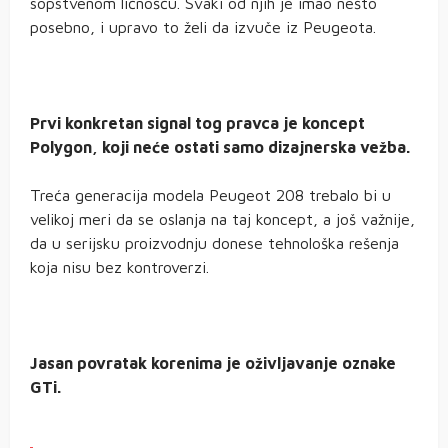
sopstvenom ličnošću. Svaki od njih je imao nešto
posebno, i upravo to želi da izvuče iz Peugeota.
Prvi konkretan signal tog pravca je koncept
Polygon, koji neće ostati samo dizajnerska vežba.
Treća generacija modela Peugeot 208 trebalo bi u
velikoj meri da se oslanja na taj koncept, a još važnije,
da u serijsku proizvodnju donese tehnološka rešenja
koja nisu bez kontroverzi.
Jasan povratak korenima je oživljavanje oznake
GTi.