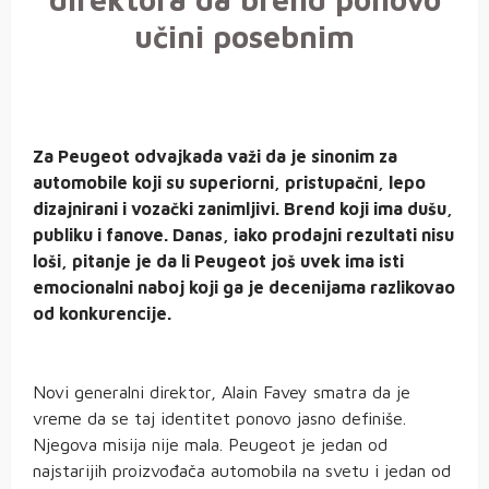
učini posebnim
Za Peugeot odvajkada važi da je sinonim za
automobile koji su superiorni, pristupačni, lepo
dizajnirani i vozački zanimljivi. Brend koji ima dušu,
publiku i fanove. Danas, iako prodajni rezultati nisu
loši, pitanje je da li Peugeot još uvek ima isti
emocionalni naboj koji ga je decenijama razlikovao
od konkurencije.
Novi generalni direktor, Alain Favey smatra da je
vreme da se taj identitet ponovo jasno definiše.
Njegova misija nije mala. Peugeot je jedan od
najstarijih proizvođača automobila na svetu i jedan od