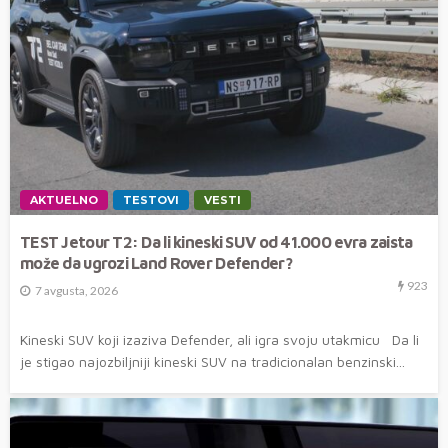
AKTUELNO
TESTOVI
VESTI
TEST Jetour T2: Da li kineski SUV od 41.000 evra zaista
može da ugrozi Land Rover Defender?
923
7 avgusta, 2026
Kineski SUV koji izaziva Defender, ali igra svoju utakmicu Da li
je stigao najozbiljniji kineski SUV na tradicionalan benzinski...