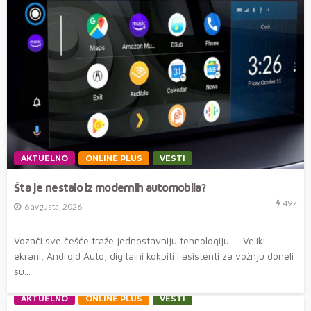
AKTUELNO
ONLINE PLUS
VESTI
Šta je nestalo iz modernih automobila?
497
6 avgusta, 2026
Vozači sve češće traže jednostavniju tehnologiju Veliki
ekrani, Android Auto, digitalni kokpiti i asistenti za vožnju doneli
su...
AKTUELNO
ONLINE PLUS
VESTI