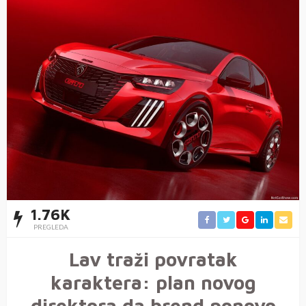
1.76K
PREGLEDA
Lav traži povratak
karaktera: plan novog
direktora da brend ponovo