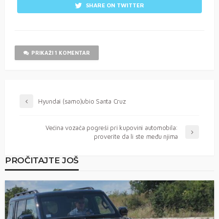
SHARE ON TWITTER
PRIKAŽI 1 KOMENTAR
Hyundai (samo)ubio Santa Cruz
Većina vozača pogreši pri kupovini automobila:
proverite da li ste među njima
PROČITAJTE JOŠ