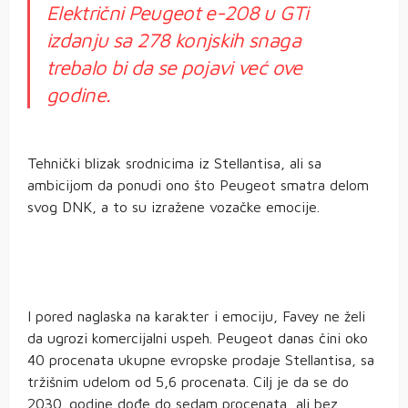
Električni Peugeot e-208 u GTi
izdanju sa 278 konjskih snaga
trebalo bi da se pojavi već ove
godine.
Tehnički blizak srodnicima iz Stellantisa, ali sa
ambicijom da ponudi ono što Peugeot smatra delom
svog DNK, a to su izražene vozačke emocije.
I pored naglaska na karakter i emociju, Favey ne želi
da ugrozi komercijalni uspeh. Peugeot danas čini oko
40 procenata ukupne evropske prodaje Stellantisa, sa
tržišnim udelom od 5,6 procenata. Cilj je da se do
2030. godine dođe do sedam procenata, ali bez