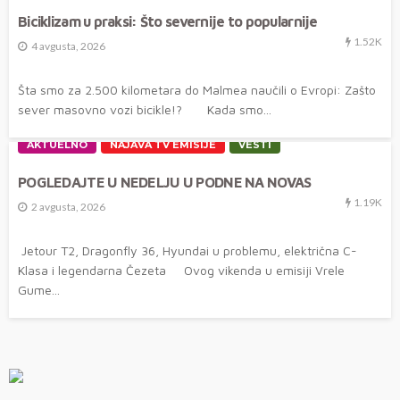
Biciklizam u praksi: Što severnije to popularnije
1.52K
4 avgusta, 2026
Šta smo za 2.500 kilometara do Malmea naučili o Evropi: Zašto
sever masovno vozi bicikle!? Kada smo...
AKTUELNO
NAJAVA TV EMISIJE
VESTI
POGLEDAJTE U NEDELJU U PODNE NA NOVAS
1.19K
2 avgusta, 2026
Jetour T2, Dragonfly 36, Hyundai u problemu, električna C-
Klasa i legendarna Čezeta Ovog vikenda u emisiji Vrele
Gume...