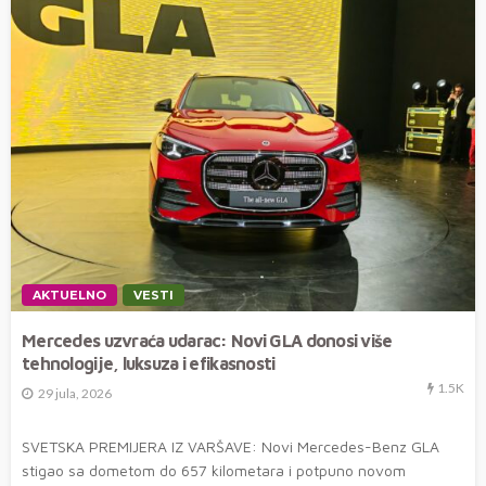
AKTUELNO
VESTI
Mercedes uzvraća udarac: Novi GLA donosi više
tehnologije, luksuza i efikasnosti
1.5K
29 jula, 2026
SVETSKA PREMIJERA IZ VARŠAVE: Novi Mercedes-Benz GLA
stigao sa dometom do 657 kilometara i potpuno novom