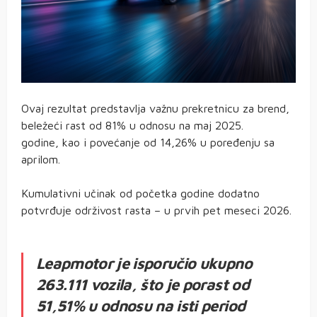
Ovaj rezultat predstavlja važnu prekretnicu za brend,
beležeći rast od 81% u odnosu na maj 2025.
godine, kao i povećanje od 14,26% u poređenju sa
aprilom.
Kumulativni učinak od početka godine dodatno
potvrđuje održivost rasta – u prvih pet meseci 2026.
Leapmotor je isporučio ukupno
263.111 vozila, što je porast od
51,51% u odnosu na isti period