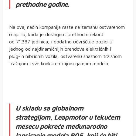
prethodne godine.
Na ovaj način kompanija raste na zamahu ostvarenom
u aprilu, kada je dostignut prethodni rekord
od 71.387 jedinica, i dodatno učvršćuje poziciju
jednog od najdinamičnijih brendova električnih i
plug-in hibridnih vozila, ostvarenu snažnom tržišnom
tražnjom i sve konkurentnijom gamom modela.
U skladu sa globalnom
strategijom, Leapmotor u tekućem
mesecu pokreće međunarodno
lansiranje modela B05, koji će biti