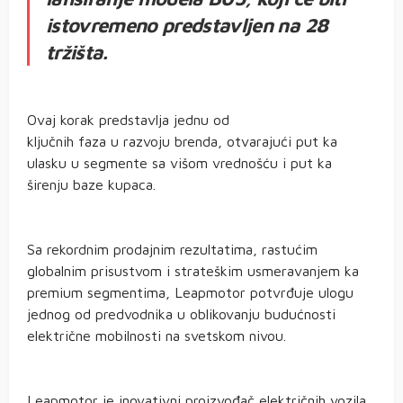
istovremeno predstavljen na 28
tržišta.
Ovaj korak predstavlja jednu od
ključnih faza u razvoju brenda, otvarajući put ka
ulasku u segmente sa višom vrednošću i put ka
širenju baze kupaca.
Sa rekordnim prodajnim rezultatima, rastućim
globalnim prisustvom i strateškim usmeravanjem ka
premium segmentima, Leapmotor potvrđuje ulogu
jednog od predvodnika u oblikovanju budućnosti
električne mobilnosti na svetskom nivou.
Leapmotor je inovativni proizvođač električnih vozila