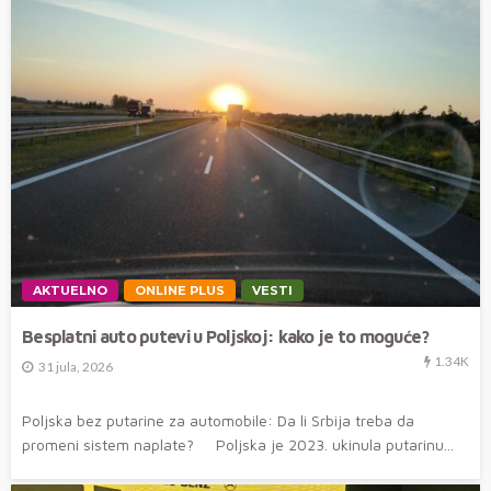
AKTUELNO
ONLINE PLUS
VESTI
Besplatni auto putevi u Poljskoj: kako je to moguće?
1.34K
31 jula, 2026
Poljska bez putarine za automobile: Da li Srbija treba da
promeni sistem naplate? Poljska je 2023. ukinula putarinu...