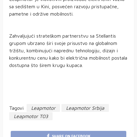
sa sedištem u Kini, posvećen razvoju pristupačne,
pametne i održive mobilnosti.
Zahvaljujući strateškom partnerstvu sa Stellantis
grupom ubrzano širi svoje prisustvo na globalnom
tržištu, kombinujući naprednu tehnologiju, dizajn i
konkurentnu cenu kako bi električna mobilnost postala
dostupna što širem krugu kupaca.
Tagovi
Leapmotor
Leapmotor Srbija
Leapmotor T03
SHARE ON FACEBOOK