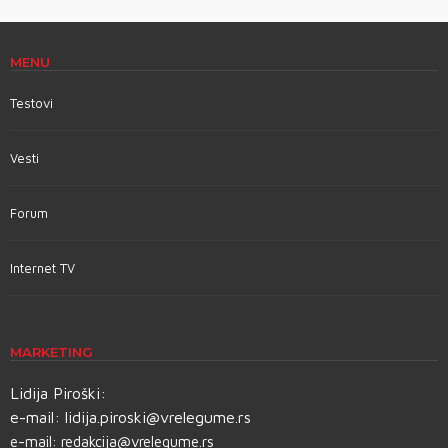
MENU
Testovi
Vesti
Forum
Internet TV
MARKETING
Lidija Piroški:
e-mail:
lidija.piroski@vrelegume.rs
e-mail:
redakcija@vrelegume.rs