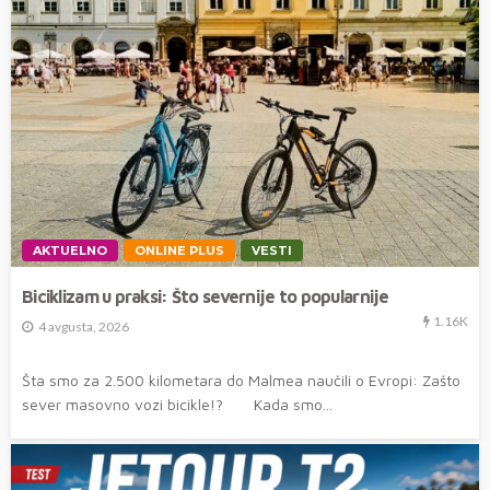
AKTUELNO
ONLINE PLUS
VESTI
Biciklizam u praksi: Što severnije to popularnije
1.16K
4 avgusta, 2026
Šta smo za 2.500 kilometara do Malmea naučili o Evropi: Zašto
sever masovno vozi bicikle!? Kada smo...