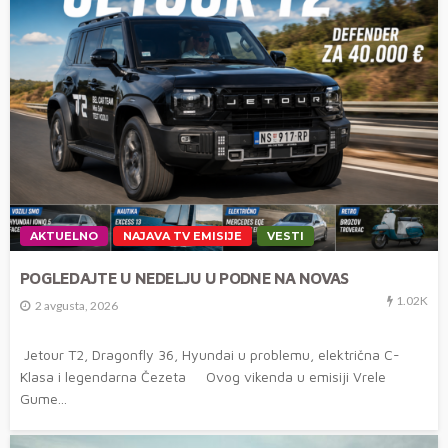
AKTUELNO
NAJAVA TV EMISIJE
VESTI
POGLEDAJTE U NEDELJU U PODNE NA NOVAS
1.02K
2 avgusta, 2026
Jetour T2, Dragonfly 36, Hyundai u problemu, električna C-
Klasa i legendarna Čezeta Ovog vikenda u emisiji Vrele
Gume...