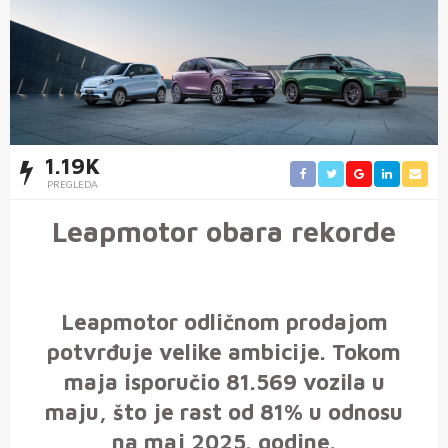
1.19K
PREGLEDA
Leapmotor obara rekorde
Leapmotor odličnom prodajom
potvrđuje velike ambicije. Tokom
maja isporučio 81.569 vozila u
maju, što je rast od 81% u odnosu
na maj 2025. godine.