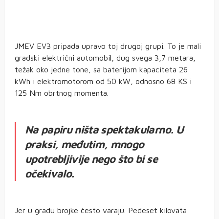
JMEV EV3 pripada upravo toj drugoj grupi. To je mali
gradski električni automobil, dug svega 3,7 metara,
težak oko jedne tone, sa baterijom kapaciteta 26
kWh i elektromotorom od 50 kW, odnosno 68 KS i
125 Nm obrtnog momenta.
Na papiru ništa spektakularno. U
praksi, međutim, mnogo
upotrebljivije nego što bi se
očekivalo.
Jer u gradu brojke često varaju. Pedeset kilovata