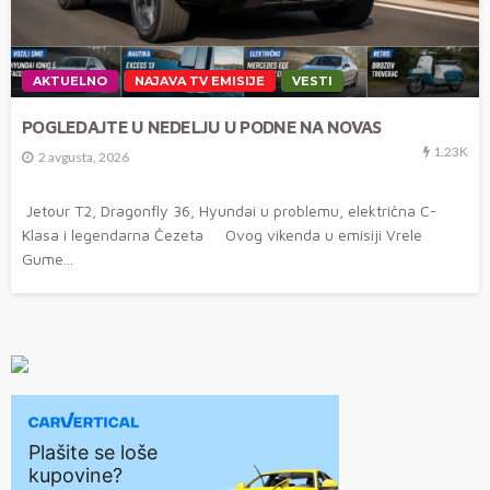
AKTUELNO
NAJAVA TV EMISIJE
VESTI
POGLEDAJTE U NEDELJU U PODNE NA NOVAS
1.23K
2 avgusta, 2026
Jetour T2, Dragonfly 36, Hyundai u problemu, električna C-
Klasa i legendarna Čezeta Ovog vikenda u emisiji Vrele
Gume...