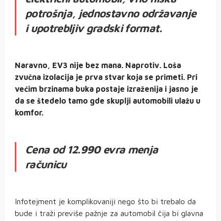
potrošnja, jednostavno održavanje
i upotrebljiv gradski format.
Naravno, EV3 nije bez mana. Naprotiv. Loša
zvučna izolacija je prva stvar koja se primeti. Pri
većim brzinama buka postaje izraženija i jasno je
da se štedelo tamo gde skuplji automobili ulažu u
komfor.
Cena od 12.990 evra menja
računicu
Infotejment je komplikovaniji nego što bi trebalo da
bude i traži previše pažnje za automobil čija bi glavna