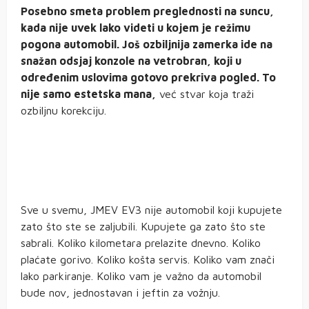
Posebno smeta problem preglednosti na suncu,
kada nije uvek lako videti u kojem je režimu
pogona automobil. Još ozbiljnija zamerka ide na
snažan odsjaj konzole na vetrobran, koji u
određenim uslovima gotovo prekriva pogled. To
nije samo estetska mana,
već stvar koja traži
ozbiljnu korekciju.
Sve u svemu, JMEV EV3 nije automobil koji kupujete
zato što ste se zaljubili. Kupujete ga zato što ste
sabrali. Koliko kilometara prelazite dnevno. Koliko
plaćate gorivo. Koliko košta servis. Koliko vam znači
lako parkiranje. Koliko vam je važno da automobil
bude nov, jednostavan i jeftin za vožnju.