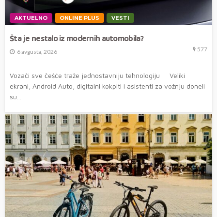
AKTUELNO
ONLINE PLUS
VESTI
Šta je nestalo iz modernih automobila?
577
6 avgusta, 2026
Vozači sve češće traže jednostavniju tehnologiju Veliki
ekrani, Android Auto, digitalni kokpiti i asistenti za vožnju doneli
su...