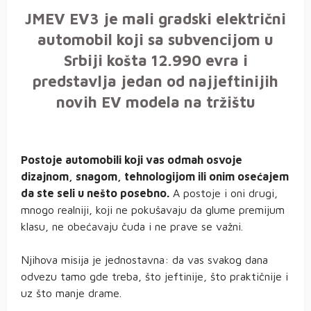
JMEV EV3 je mali gradski električni
automobil koji sa subvencijom u
Srbiji košta 12.990 evra i
predstavlja jedan od najjeftinijih
novih EV modela na tržištu
Postoje automobili koji vas odmah osvoje
dizajnom, snagom, tehnologijom ili onim osećajem
da ste seli u nešto posebno.
A postoje i oni drugi,
mnogo realniji, koji ne pokušavaju da glume premijum
klasu, ne obećavaju čuda i ne prave se važni.
Njihova misija je jednostavna: da vas svakog dana
odvezu tamo gde treba, što jeftinije, što praktičnije i
uz što manje drame.