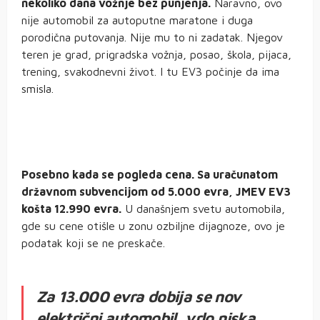
nekoliko dana vožnje bez punjenja.
Naravno, ovo
nije automobil za autoputne maratone i duga
porodična putovanja. Nije mu to ni zadatak. Njegov
teren je grad, prigradska vožnja, posao, škola, pijaca,
trening, svakodnevni život. I tu EV3 počinje da ima
smisla.
Posebno kada se pogleda cena. Sa uračunatom
državnom subvencijom od 5.000 evra, JMEV EV3
košta 12.990 evra.
U današnjem svetu automobila,
gde su cene otišle u zonu ozbiljne dijagnoze, ovo je
podatak koji se ne preskače.
Za 13.000 evra dobija se nov
električni automobil, vrlo niska