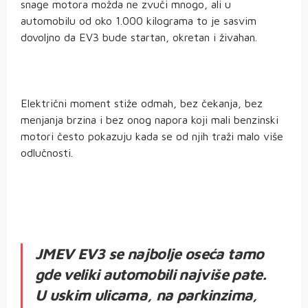
snage motora možda ne zvuči mnogo, ali u
automobilu od oko 1.000 kilograma to je sasvim
dovoljno da EV3 bude startan, okretan i živahan.
Električni moment stiže odmah, bez čekanja, bez
menjanja brzina i bez onog napora koji mali benzinski
motori često pokazuju kada se od njih traži malo više
odlučnosti.
JMEV EV3 se najbolje oseća tamo
gde veliki automobili najviše pate.
U uskim ulicama, na parkinzima,