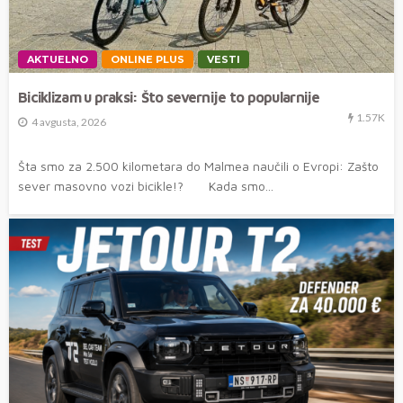
AKTUELNO
ONLINE PLUS
VESTI
Biciklizam u praksi: Što severnije to popularnije
1.57K
4 avgusta, 2026
Šta smo za 2.500 kilometara do Malmea naučili o Evropi: Zašto
sever masovno vozi bicikle!? Kada smo...