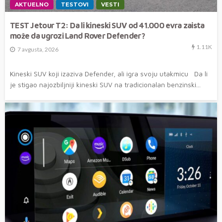
AKTUELNO
TESTOVI
VESTI
TEST Jetour T2: Da li kineski SUV od 41.000 evra zaista
može da ugrozi Land Rover Defender?
1.11K
7 avgusta, 2026
Kineski SUV koji izaziva Defender, ali igra svoju utakmicu Da li
je stigao najozbiljniji kineski SUV na tradicionalan benzinski...