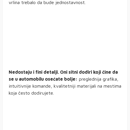
vrlina trebalo da bude jednostavnost.
Nedostaju i fini detalji. Oni sitni dodiri koji čine da
se u automobilu osećate bolje:
preglednija grafika,
intuitivnije komande, kvalitetniji materijali na mestima
koja često dodirujete.