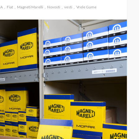
CA
Fiat
Magneti Marelli
Novosti
vesti
Vrele Gume