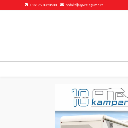
+381 69 4394544
redakcija@vrelegume.rs