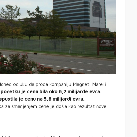
 doneo odluku da proda kompaniju Magneti Marelli
 početku je cena bila oko 6,2 milijarde evra.
ustila je cenu na 5,8 milijardi evra.
ka za smanjenjem cene je došla kao rezultat nove