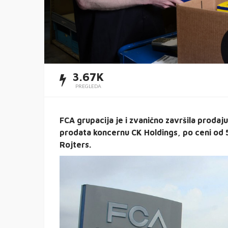
3.67K
PREGLEDA
FCA grupacija je i zvanično završila prodaj
prodata koncernu CK Holdings, po ceni od 5,
Rojters.