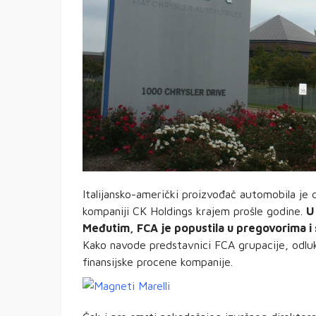
Italijansko-američki proizvođač automobila je
kompaniji CK Holdings krajem prošle godine.
U
Međutim, FCA je popustila u pregovorima i sp
Kako navode predstavnici FCA grupacije, odlu
finansijske procene kompanije.