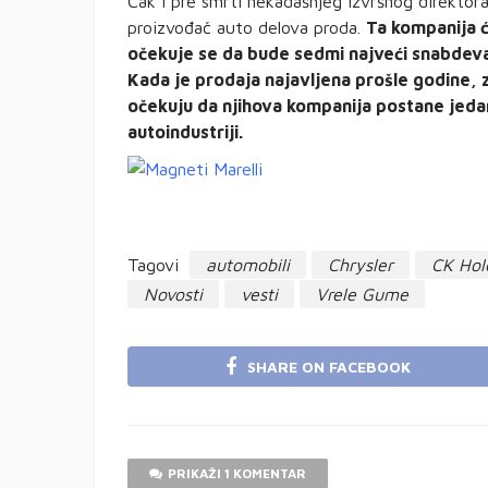
Čak i pre smrti nekadašnjeg izvršnog direktora
proizvođač auto delova proda.
Ta kompanija ć
očekuje se da bude sedmi najveći snabdevač
Kada je prodaja najavljena prošle godine, z
očekuju da njihova kompanija postane jeda
autoindustriji.
Tagovi
automobili
Chrysler
CK Hol
Novosti
vesti
Vrele Gume
SHARE ON FACEBOOK
PRIKAŽI 1 KOMENTAR