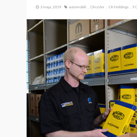
3 maja, 2019
automobili
Chrysler
CK Holdings
F