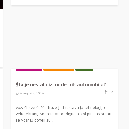
AKTUELNO
ONLINE PLUS
VESTI
Šta je nestalo iz modernih automobila?
805
6 avgusta, 2026
Vozači sve češće traže jednostavniju tehnologiju
Veliki ekrani, Android Auto, digitalni kokpiti i asistenti
za vožnju doneli su...