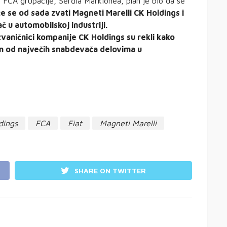
 FCA grupacije, Serđia Markionea, plan je bio da se
e se od sada zvati Magneti Marelli CK Holdings i
 u automobilskoj industriji.
vaničnici kompanije CK Holdings su rekli kako
n od največih snabdevača delovima u
dings
FCA
Fiat
Magneti Marelli
SHARE ON TWITTER