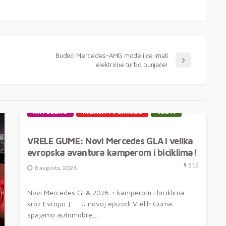
Budući Mercedes-AMG modeli će imati
električne turbo punjače!
AKTUELNO
NAJAVA TV EMISIJE
VESTI
VRELE GUME: Novi Mercedes GLA i velika
evropska avantura kamperom i biciklima!
512
8 avgusta, 2026
Novi Mercedes GLA 2026 + kamperom i biciklima
kroz Evropu | U novoj epizodi Vrelih Guma
spajamo automobile,...