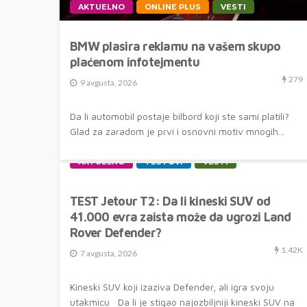
AKTUELNO
ONLINE PLUS
VESTI
BMW plasira reklamu na vašem skupo
plaćenom infotejmentu
279
9 avgusta, 2026
Da li automobil postaje bilbord koji ste sami platili?
Glad za zaradom je prvi i osnovni motiv mnogih...
AKTUELNO
TESTOVI
VESTI
TEST Jetour T2: Da li kineski SUV od
41.000 evra zaista može da ugrozi Land
Rover Defender?
1.42K
7 avgusta, 2026
Kineski SUV koji izaziva Defender, ali igra svoju
utakmicu Da li je stigao najozbiljniji kineski SUV na