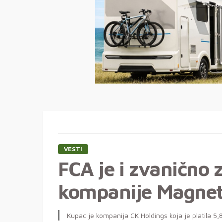
VESTI
FCA je i zvanično 
kompanije Magneti
Kupac je kompanija CK Holdings koja je platila 5,8